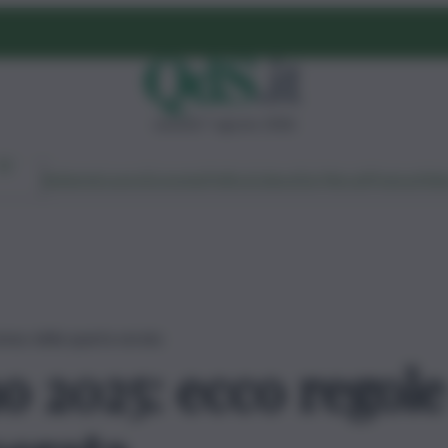
venerdì 7 agosto 2026
Ambiente
Lavoro
Economia
Politica
Cultura
Dai Mercati
Podcast
Vid
nus della quarta serata
 2025: ecco regole