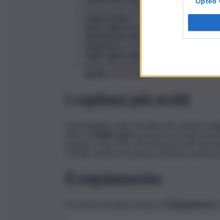
Opted 
Un tocco di colore:
outfit e/o accessori
Scapezzolata
(+10 punti per capezzolo)
Bacio sulla bocca
(+10, ma se ‘limonano’
Fazzolettata del pubblico
(+15 punti)
Megafono
(+20 punti)
Palpa i glutei alla statua di Carlo Conti 
Bonus Senza Barriere:
descrive un parti
duetto
(+20 punti)
I capitani più scelti
A primeggiare nella classifica dei cantanti 
2025 è
Achille Lauro
, presente nel ruolo di p
Giorgia e Tony Effe. Gli artisti più scelti dai f
i Modà. Ottimo il riscontro ottenuto anche da
Il regolamento
Sei curioso di sapere di più sul
Fantasanremo
?