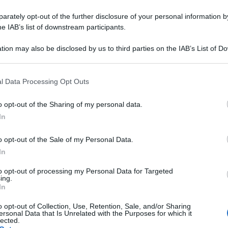
rately opt-out of the further disclosure of your personal information by
o del
Fantasanremo
: anche per la quarta serata – quella dei
he IAB’s list of downstream participants.
alus
specifici e validi solo per la serata del 14 febbraio.
tion may also be disclosed by us to third parties on the IAB’s List of 
un
fenomeno di massa
che coinvolge milioni di Italiani,
 that may further disclose it to other third parties.
della terza serata di
Sanremo 2025
,
Serena Brancale
è
en 180 punti; seguono
Lucio Corsi
e
Olly
, rispettivamente
l Data Processing Opt Outs
us e malus solo della quarta
o opt-out of the Sharing of my personal data.
In
o opt-out of the Sale of my Personal Data.
In
segreti del Fantasanremo, che al Festival di Sanremo 2025
edicata a duetti e cover. Non ci sono malus per questa
to opt-out of processing my Personal Data for Targeted
ing.
In
o opt-out of Collection, Use, Retention, Sale, and/or Sharing
ersonal Data that Is Unrelated with the Purposes for which it
lected.