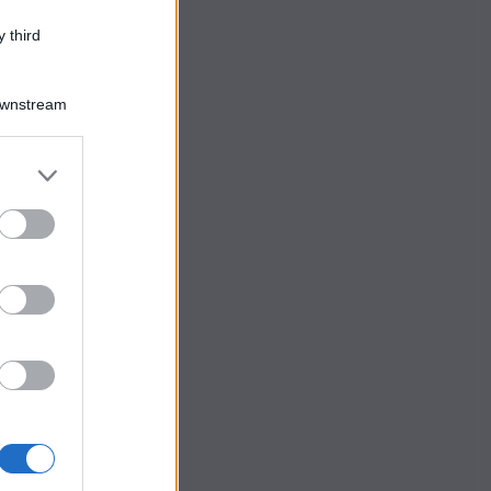
 third
Downstream