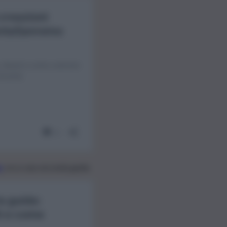
o
, ecco una seconda guida.