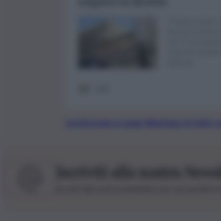
Iscriviti gratis al canale WhatsApp di QdS.i
Iscriviti alla nostra News
Iscriviti alla nostra newsletter per non perdere 