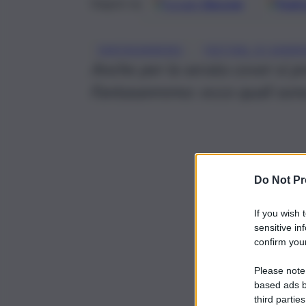
Google
Discover
Fonti 
Seguici su
, 
FANTASANREMO
FESTIVAL DI SANR
Anche per la serata cover si p
Fantasanremo: ecco quali son
Do Not Pr
If you wish 
sensitive in
confirm your
Please note
based ads b
third parties