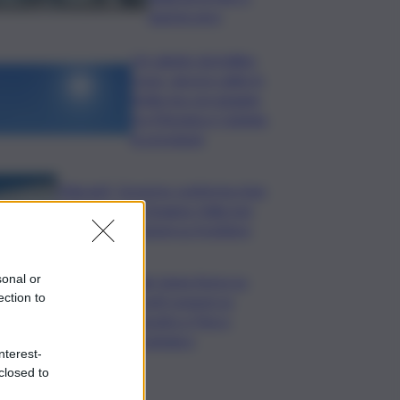
questa sera
Un sabato da bollino
rosso, ancora caldo in
Sicilia ma con pioggia
tra Messina e Catania:
le previsioni
Migranti, Governo conferma stop
Schengen con Spagna: Italia non
accetta imposizioni su frontiere
sonal or
Sogin: bene Arera su
ection to
acconti sospesi su
Deposito e Parco
Tecnologico
nterest-
closed to