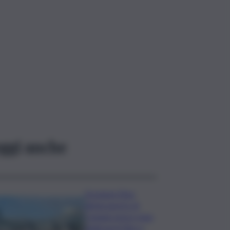
ggi anche
Eruzione Etna,
all’aeroporto di
Catania nuovo stop
degli arrivi fino a