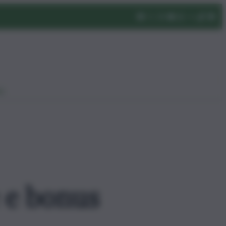
eo
 e bonus