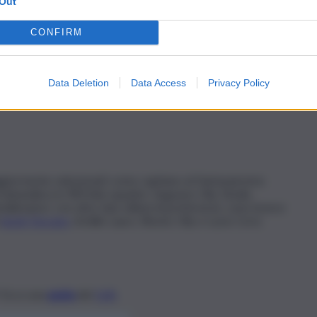
Out
o verde
(+10 punti)
CONFIRM
 raddoppia)
al Dopofestival
(+20 punti)
Data Deletion
Data Access
Privacy Policy
colare o una caratteristica dell’outfit del compagno di
maggiormente selezionati come capitano al Fantasanremo
ortabandiera in 987mila squadre. Seguono Olly, Elodie,
antallenatori, con oltre due milioni di preferenze, sono invece
Sarah Toscano
, Achille Lauro, Rkomi, Olly e Lucio Corsi.
 Ecco una
guida
del
QdS
.