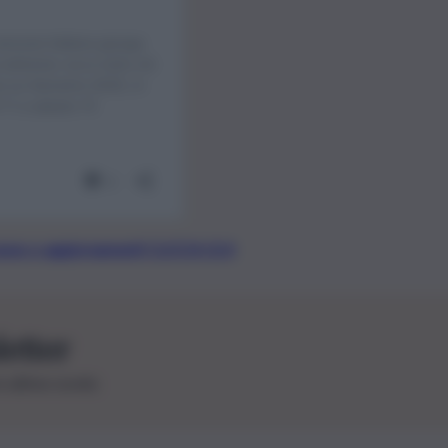
t, news e aggiornamenti CLICCA QUI
letter
le ultime novità