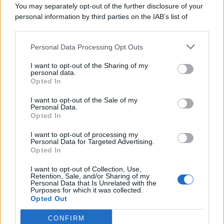
You may separately opt-out of the further disclosure of your
personal information by third parties on the IAB’s list of
© 2026 | Ediservice s.r.l. 95126 Catania – Via Principe
downstream participants.
Nicola, 22 – P.IVA: 01153210875 – Cciaa Catania n.
Personal Data Processing Opt Outs
This information may also be disclosed by us to third parties
01153210875 – Quotidiano di Sicilia usufruisce dei
on the IAB’s List of Downstream Participants that may further
contributi di cui al D.lgs n. 70/2017
I want to opt-out of the Sharing of my
disclose it to other third parties.
personal data.
Opted In
I want to opt-out of the Sale of my
Personal Data.
Chi Siamo
Opted In
Fondazione Etica e Valori Marilù Tregua
Fondatore Carlo Alberto Tregua
Lavora con noi
I want to opt-out of processing my
Personal Data for Targeted Advertising.
Gerenza
Opted In
I want to opt-out of Collection, Use,
Retention, Sale, and/or Sharing of my
Personal Data that Is Unrelated with the
Purposes for which it was collected.
Opted Out
Scarica l’app
CONFIRM