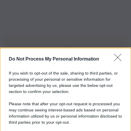
Do Not Process My Personal Information
Iscriviti alla nostra Newsletter
If you wish to opt-out of the sale, sharing to third parties, or
Iscriviti alla nostra newsletter per non perdere le ultime
processing of your personal or sensitive information for
novità
targeted advertising by us, please use the below opt-out
section to confirm your selection.
Iscriviti Ora
Please note that after your opt-out request is processed you
may continue seeing interest-based ads based on personal
information utilized by us or personal information disclosed to
third parties prior to your opt-out.