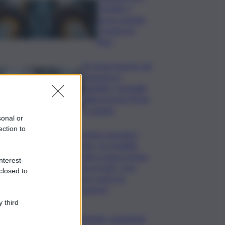
Castello, il
nuovo appello:
“Si sblocchi
l’iter”
Se fosse il lavoro ad
assumere il
capitale? Un’analisi
della vicenda Pfizer
a Catania
sonal or
ection to
Rete idrica, incendi e
dissesto, tra fragilità
naturale e mano umana.
nterest-
Cocina al QdS: “Così
closed to
agiamo contro le
emergenze”
 third
Bitdefender: popolarità