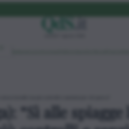
venerdì 7 agosto 2026
Ambiente
Lavoro
Economia
Politica
Cultura
Dai Mercati
Podcast
Vid
 senza tornelli, ma più controlli e sanzioni per chi sporca”
a): “Sì alle spiagge