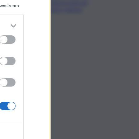
de L’Odissea usata per
Downstream
diffondere malware