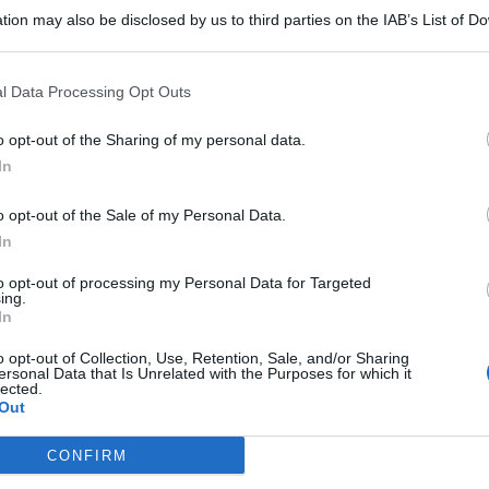
tion may also be disclosed by us to third parties on the IAB’s List of 
 that may further disclose it to other third parties.
l Data Processing Opt Outs
o opt-out of the Sharing of my personal data.
, battaglia promossa dal deputato Ismaele La Vardera, è
In
ll’Ars Vincenzo
Figuccia
. L’esponente del partito di Matteo
i dei controlli per chi sporca e inquina le spiagge.
o opt-out of the Sale of my Personal Data.
t, news e aggiornamenti CLICCA QUI
In
referisce lidi privati
to opt-out of processing my Personal Data for Targeted
ing.
In
o opt-out of Collection, Use, Retention, Sale, and/or Sharing
ersonal Data that Is Unrelated with the Purposes for which it
lected.
are per andare a mare, ma comprendo anche le
Out
privati attrezzati per potere usufruire di tutti quei servizi
i della Sicilia di godersi le vacanza”. Lo afferma Vincenzo
ell’Assemblea regionale siciliana, in merito alla vicenda dei
CONFIRM
Mondello.