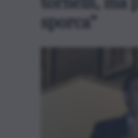
tornelli, ma 
sporca”