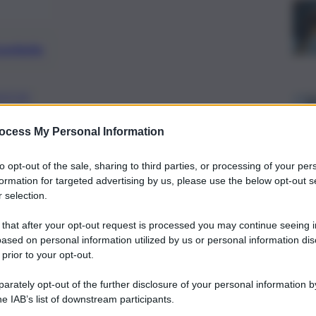
preferite
UCCIA
, deputato regionale Lega, in merito
ocess My Personal Information
e staccionate nella spiaggia di
to opt-out of the sale, sharing to third parties, or processing of your per
formation for targeted advertising by us, please use the below opt-out s
 selection.
 that after your opt-out request is processed you may continue seeing i
ased on personal information utilized by us or personal information dis
 prior to your opt-out.
rately opt-out of the further disclosure of your personal information by
he IAB’s list of downstream participants.