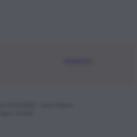
Iscriviti Ora
.IVA: 01153210875 – Cciaa Catania n.
 D.lgs n. 70/2017