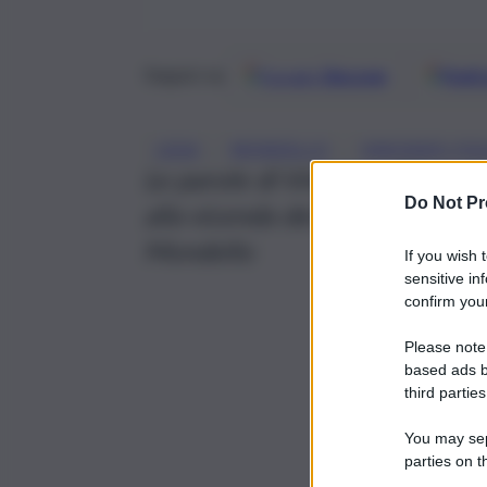
Google
Discover
Fonti 
Seguici su
, 
, 
LEGA
MONDELLO
VINCENZO FIG
Le parole di Vincenzo Figuccia
Do Not Pr
alla vicenda dei tornelli e dell
Mondello
If you wish 
sensitive in
confirm your
Please note
based ads b
third parties
You may sepa
parties on t