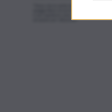
“Penso che la verità stia in mezzo – continua F
spiagge libere di servizi igienici e docce, dall
e non rispetta le zone comuni quando si trova 
ad optare per i lidi privati”.