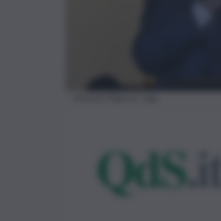
Vincenzo fFiguccia- Lega