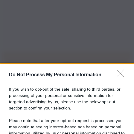
Do Not Process My Personal Information
Iscriviti alla nostra Newsletter
If you wish to opt-out of the sale, sharing to third parties, or
Iscriviti alla nostra newsletter per non perdere le ultime
processing of your personal or sensitive information for
novità
targeted advertising by us, please use the below opt-out
section to confirm your selection.
Iscriviti Ora
Please note that after your opt-out request is processed you
may continue seeing interest-based ads based on personal
information utilized by us or personal information disclosed to