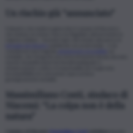
Un rischio già “annunciato”
Il disastro che mette in ginocchio il comune di Niscemi e
che insieme al ciclone Harry ha flagellato ulteriormente la
regione siciliana – facendo il giro del mondo attraverso le
immagini del disastro
pubblicate sui social media – è da
considerarsi una tragedia
ampiamente prevedibile
ed
evitabile, che fotografa una storia di inazioni durata decenni,
nonché di pianificazioni territoriali inadeguate e
urbanizzazione coatta e irresponsabile per la già nota
incompatibilità di costruzione sopra un’area
geologicamente instabile.
Massimiliano Conti, sindaco di
Niscemi: “La colpa non è della
natura”
I
l sindaco di Niscemi,
Massimiliano Conti
sottolinea
durante