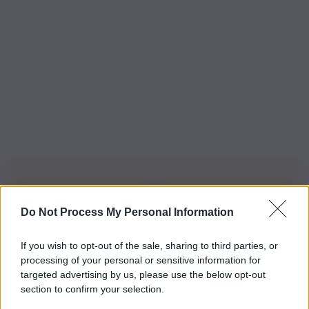
Do Not Process My Personal Information
Iscriviti alla nostra Newsletter
If you wish to opt-out of the sale, sharing to third parties, or
Iscriviti alla nostra newsletter per non perdere le ultime
processing of your personal or sensitive information for
novità
targeted advertising by us, please use the below opt-out
section to confirm your selection.
Iscriviti Ora