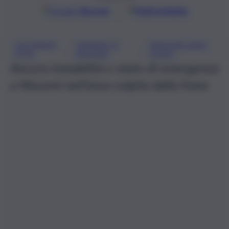
Google
Discover
Fonti preferite
CALTANISS
FRANAN DI
MASSIMILIANO
, 
, 
ETTA
NISCEMI
CONTI
Ancora instabilità e stato di emergenza
a Niscemi nell’area colpita dalla frana