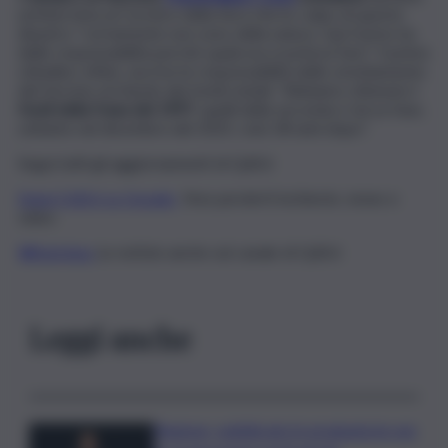
un’intervista al Corriere della Sera che le colpe di questo
disastro “certamente non sono della natura. Qui l’uomo ha
delle responsabilità perché qualcosa si poteva fare”. Il primo
cittadino, infine, ascrive le responsabilità dello smottamento
del terreno al ritardo dei fondi statali. “Abbiamo ottenuto
i
fondi della frana del 1997
, quelli della seconda e terza fase,
soltanto nel dicembre del 2025, cioè 28 anni dopo”.
Segui tutti gli aggiornamenti di QdS.it
Segui QdS.it su Google
Non perderti inchieste, news e
video
WhatsApp
Le notizie anche sul canale di QdS.it
Leggi anche
Regione, pubblicate le graduatorie per