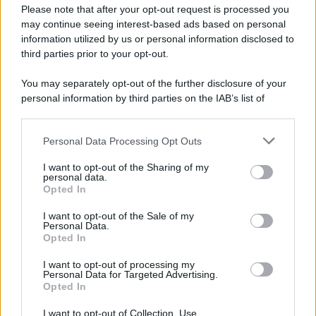
Please note that after your opt-out request is processed you
may continue seeing interest-based ads based on personal
information utilized by us or personal information disclosed to
third parties prior to your opt-out.
You may separately opt-out of the further disclosure of your
personal information by third parties on the IAB’s list of
© 2026 | Ediservice s.r.l. 95126 Catania – Via Principe
downstream participants.
Nicola, 22 – P.IVA: 01153210875 – Cciaa Catania n.
Personal Data Processing Opt Outs
This information may also be disclosed by us to third parties
01153210875 – Quotidiano di Sicilia usufruisce dei
on the IAB’s List of Downstream Participants that may further
contributi di cui al D.lgs n. 70/2017
I want to opt-out of the Sharing of my
disclose it to other third parties.
personal data.
Opted In
I want to opt-out of the Sale of my
Personal Data.
Chi Siamo
Opted In
Fondazione Etica e Valori Marilù Tregua
Fondatore Carlo Alberto Tregua
Lavora con noi
I want to opt-out of processing my
Personal Data for Targeted Advertising.
Gerenza
Opted In
I want to opt-out of Collection, Use,