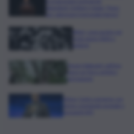
le progressioni verticali dei
dipendenti. Schifani e Ingala: “Passo
per valorizzare il personale interno”
Rifiuti, come gestire nel
modo giusto RAEE e
batterie
Tenute Ballasanti: sull’Etna
nasce un Parco artistico
permanente
Difesa, Conte a governo: con
riarmo consegnate arsenale a
neonazisti AfD