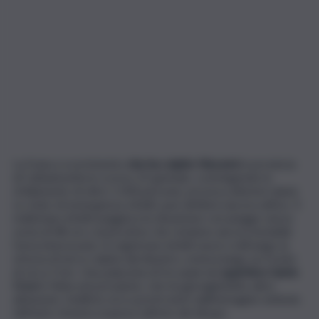
La frana a scorrimento
che ha colpito Niscemi
in provincia
di Caltanissetta lo scorso 25 gennaio, costringendo lo
sfollamento di oltre 1.500 persone, provoca ulteriori danni.
Lo stato di emergenza, infatti, può definirsi ancora attivo. Il
maltempo infatti peggiora la situazione con piogge senza
sosta di 48 ore consecutive che rendono ancora instabile
l’area interessata. Si registrano infatti nuovi crolli lungo la
striscia di terra colpita dal disastro, estesa lungo un fronte
di circa 5 km. Una palazzina di tre piani nel
quartiere Sante
Croci
è finita nel precipizio, che ha già inghiottito altre
abitazioni. L’edificio era a pochi metri dall’immagine simbolo
dell’auto rimasta sospesa sull’orlo del dirupo.