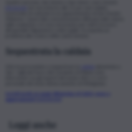
Quattro persone, due donne e due minori, sono rimaste
intossicate
ieri sera intorno alle 21 per aver inalato
monossido di carbonio in un appartamento di San Donato
Milanese. Causa l’alta concentrazione diffusasi nelle stanze
dalle esalazioni, si è reso necessario per tutti il ricovero
all’ospedale Niguarda in codice giallo. Si sospetta un
problema allo scarico della canna fumaria.
Sequestrata la caldaia
L’Ats ha provveduto a sequestrare la
caldaia
alimentata a
Gpl. I vigili del fuoco del Comando di Milano sono
intervenuti con gli esperti del nucleo Nbcr e con il
personale del vicino distaccamento di Melegnano.
Iscriviti gratis al canale WhatsApp di QdS.it, news e
aggiornamenti CLICCA QUI
Leggi anche