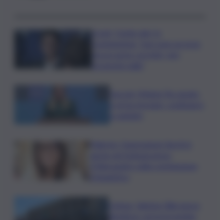
Covid, ‘Conte-day’ in
commissione: “non sono un eroe
ma un uomo corretto, non
troverete nulla”
Guccini, Meloni: l’ho amato
e mi ha formato, continuerò
a cantarlo
Palermo, l’operazione Varchi è
anche nel Sottogoverno:
D’Alessandro nella commissione
Urbanistica
Cefpas, Sabrina Cillia nuova
direttrice: arriva la nomina