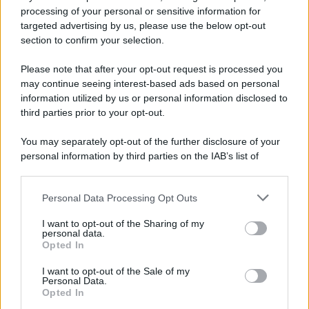
Iscriviti alla nostra newsletter per non perdere le ultime
processing of your personal or sensitive information for
novità
targeted advertising by us, please use the below opt-out
section to confirm your selection.
Iscriviti Ora
Please note that after your opt-out request is processed you
may continue seeing interest-based ads based on personal
information utilized by us or personal information disclosed to
third parties prior to your opt-out.
You may separately opt-out of the further disclosure of your
personal information by third parties on the IAB’s list of
© 2026 | Ediservice s.r.l. 95126 Catania – Via Principe
downstream participants.
Nicola, 22 – P.IVA: 01153210875 – Cciaa Catania n.
Personal Data Processing Opt Outs
This information may also be disclosed by us to third parties
01153210875 – Quotidiano di Sicilia usufruisce dei
on the IAB’s List of Downstream Participants that may further
contributi di cui al D.lgs n. 70/2017
I want to opt-out of the Sharing of my
disclose it to other third parties.
personal data.
Opted In
I want to opt-out of the Sale of my
Personal Data.
Chi Siamo
Opted In
Fondazione Etica e Valori Marilù Tregua
Fondatore Carlo Alberto Tregua