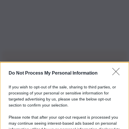
Do Not Process My Personal Information
Iscriviti alla nostra Newsletter
If you wish to opt-out of the sale, sharing to third parties, or
Iscriviti alla nostra newsletter per non perdere le ultime
processing of your personal or sensitive information for
novità
targeted advertising by us, please use the below opt-out
section to confirm your selection.
Iscriviti Ora
Please note that after your opt-out request is processed you
may continue seeing interest-based ads based on personal