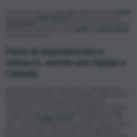
Un 25enne è stato arrestato dalla Polizia di Stato di
Catania
con l’accusa di
rapina impropria
: avrebbe commesso un
furto di alcolici
in un supermercato di piazza Santa Maria di
Gesù per poi minacciare con un
coltello
una
guardia giurata
intervenuta sul posto.
Furto al supermercato e
minacce, arresto per rapina a
Catania
Ad allertare il personale della squadra volanti dell’Ufficio
Prevenzione Generale e Soccorso Pubblico della Questura
etnea è stata una guardia giurata in servizio nel
supermercato. L’uomo ha riferito agli agenti che il 25enne,
entrato nell’esercizio commerciale, avrebbe preso dagli
scaffali alcune
bottiglie di alcolici
– del valore di circa 70
euro – per poi nasconderle in un sacchetto e dirigersi verso
l’uscita senza pagare. Fermato all’esterno dalla guardia
giurata, il giovane avrebbe estratto un coltello minacciando