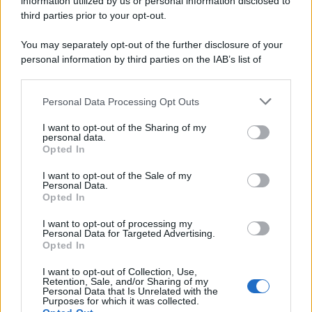
information utilized by us or personal information disclosed to
third parties prior to your opt-out.
You may separately opt-out of the further disclosure of your
personal information by third parties on the IAB’s list of
© 2026 | Ediservice s.r.l. 95126 Catania – Via Principe
downstream participants.
Nicola, 22 – P.IVA: 01153210875 – Cciaa Catania n.
Personal Data Processing Opt Outs
This information may also be disclosed by us to third parties
01153210875 – Quotidiano di Sicilia usufruisce dei
on the IAB’s List of Downstream Participants that may further
contributi di cui al D.lgs n. 70/2017
I want to opt-out of the Sharing of my
disclose it to other third parties.
personal data.
Opted In
I want to opt-out of the Sale of my
Personal Data.
Chi Siamo
Opted In
Fondazione Etica e Valori Marilù Tregua
Fondatore Carlo Alberto Tregua
Lavora con noi
I want to opt-out of processing my
Personal Data for Targeted Advertising.
Gerenza
Opted In
I want to opt-out of Collection, Use,
Retention, Sale, and/or Sharing of my
Personal Data that Is Unrelated with the
Purposes for which it was collected.