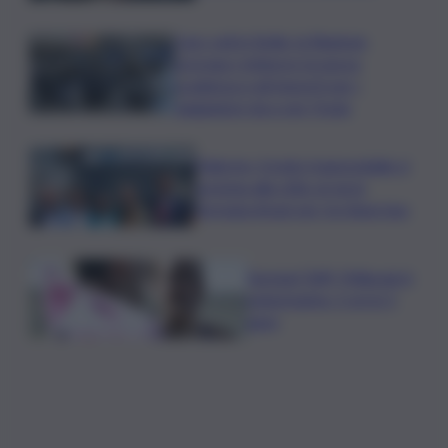
Caro voli in Sicilia, la Regione
proroga i rimborsi: la nuova
scadenza e gli importi per i
viaggiatori da e per l’Isola
Palermo, il molo trapezoidale si
avvicina alla città: al via la
fermata Amat per tre linee bus
Europei Tuffi, Pellacani è
pokerissimo: 5 ori in 5
gare