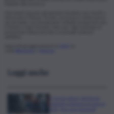
l’addetto alla sicurezza.
Intervenuti sul posto, gli operatori di polizia sono riusciti a
rintracciare il 25enne. Trovato con la merce rubata ancora
nel sacchetto, successivamente restituita al supermercato,
il 25enne è stato fermato e bloccato. Vige il principio di
presunzione d’innocenza fino a eventuale sentenza
definitiva.
Segui tutti gli aggiornamenti di
QdS.it
sui
canali
WhatsApp
e
Telegram
Leggi anche
Il “circolo vizioso” dei tirocini
regionali, la denuncia di Lauria al
QdS: “Non sono funzionali”