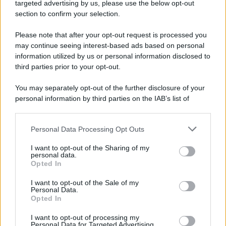
novità
targeted advertising by us, please use the below opt-out
section to confirm your selection.
Iscriviti Ora
Please note that after your opt-out request is processed you
may continue seeing interest-based ads based on personal
information utilized by us or personal information disclosed to
third parties prior to your opt-out.
You may separately opt-out of the further disclosure of your
personal information by third parties on the IAB’s list of
© 2026 | Ediservice s.r.l. 95126 Catania – Via Principe
downstream participants.
Nicola, 22 – P.IVA: 01153210875 – Cciaa Catania n.
Personal Data Processing Opt Outs
This information may also be disclosed by us to third parties
01153210875 – Quotidiano di Sicilia usufruisce dei
on the IAB’s List of Downstream Participants that may further
contributi di cui al D.lgs n. 70/2017
I want to opt-out of the Sharing of my
disclose it to other third parties.
personal data.
Opted In
I want to opt-out of the Sale of my
Personal Data.
Chi Siamo
Opted In
Fondazione Etica e Valori Marilù Tregua
Fondatore Carlo Alberto Tregua
Lavora con noi
I want to opt-out of processing my
Personal Data for Targeted Advertising.
Gerenza