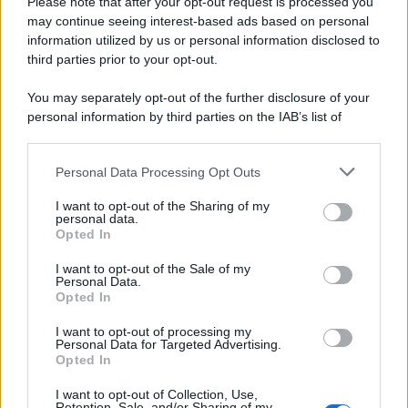
Please note that after your opt-out request is processed you
may continue seeing interest-based ads based on personal
information utilized by us or personal information disclosed to
third parties prior to your opt-out.
You may separately opt-out of the further disclosure of your
personal information by third parties on the IAB’s list of
© 2026 | Ediservice s.r.l. 95126 Catania – Via Principe
downstream participants.
Nicola, 22 – P.IVA: 01153210875 – Cciaa Catania n.
Personal Data Processing Opt Outs
This information may also be disclosed by us to third parties
01153210875 – Quotidiano di Sicilia usufruisce dei
on the IAB’s List of Downstream Participants that may further
contributi di cui al D.lgs n. 70/2017
I want to opt-out of the Sharing of my
disclose it to other third parties.
personal data.
Opted In
I want to opt-out of the Sale of my
Personal Data.
Chi Siamo
Opted In
Fondazione Etica e Valori Marilù Tregua
Fondatore Carlo Alberto Tregua
Lavora con noi
I want to opt-out of processing my
Personal Data for Targeted Advertising.
Gerenza
Opted In
I want to opt-out of Collection, Use,
Retention, Sale, and/or Sharing of my