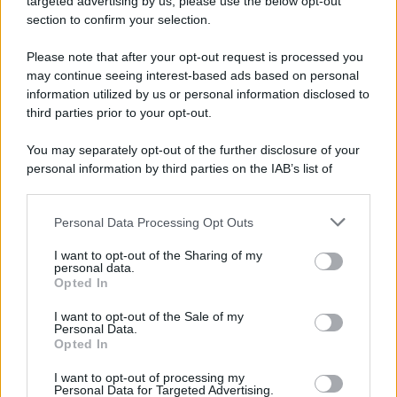
targeted advertising by us, please use the below opt-out
section to confirm your selection.
Iscriviti Ora
Please note that after your opt-out request is processed you
may continue seeing interest-based ads based on personal
information utilized by us or personal information disclosed to
third parties prior to your opt-out.
You may separately opt-out of the further disclosure of your
personal information by third parties on the IAB’s list of
© 2026 | Ediservice s.r.l. 95126 Catania – Via Principe
downstream participants.
Nicola, 22 – P.IVA: 01153210875 – Cciaa Catania n.
Personal Data Processing Opt Outs
This information may also be disclosed by us to third parties
01153210875 – Quotidiano di Sicilia usufruisce dei
on the IAB’s List of Downstream Participants that may further
contributi di cui al D.lgs n. 70/2017
I want to opt-out of the Sharing of my
disclose it to other third parties.
personal data.
Opted In
I want to opt-out of the Sale of my
Personal Data.
Chi Siamo
Opted In
Fondazione Etica e Valori Marilù Tregua
Fondatore Carlo Alberto Tregua
Lavora con noi
I want to opt-out of processing my
Personal Data for Targeted Advertising.
Gerenza