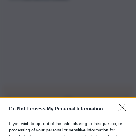
Do Not Process My Personal Information
Iscriviti alla nostra Newsletter
If you wish to opt-out of the sale, sharing to third parties, or
Iscriviti alla nostra newsletter per non perdere le ultime
processing of your personal or sensitive information for
novità