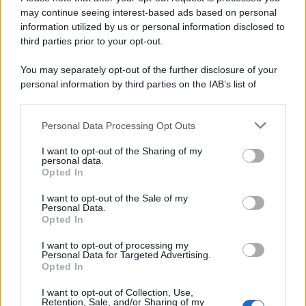
may continue seeing interest-based ads based on personal
information utilized by us or personal information disclosed to
third parties prior to your opt-out.
You may separately opt-out of the further disclosure of your
personal information by third parties on the IAB’s list of
© 2026 | Ediservice s.r.l. 95126 Catania – Via Principe
downstream participants.
Nicola, 22 – P.IVA: 01153210875 – Cciaa Catania n.
Personal Data Processing Opt Outs
This information may also be disclosed by us to third parties
01153210875 – Quotidiano di Sicilia usufruisce dei
on the IAB’s List of Downstream Participants that may further
contributi di cui al D.lgs n. 70/2017
I want to opt-out of the Sharing of my
disclose it to other third parties.
personal data.
Opted In
I want to opt-out of the Sale of my
Personal Data.
Chi Siamo
Opted In
Fondazione Etica e Valori Marilù Tregua
Fondatore Carlo Alberto Tregua
Lavora con noi
I want to opt-out of processing my
Personal Data for Targeted Advertising.
Gerenza
Opted In
I want to opt-out of Collection, Use,
Retention, Sale, and/or Sharing of my