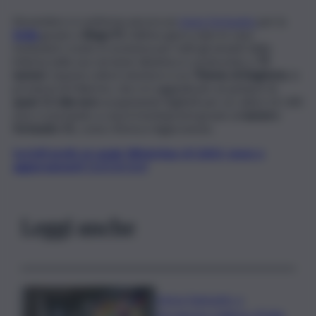
Novembre si conferma ancora un
mese fortunato
per la
Sicilia
grazie a
Bingo75
, l’ultimo gioco nato in casa
tombola.it creato in esclusiva per tutti gli amanti della
lotteria nella sua versione dinamica e avvincente a
75
numeri.
Questa volta il vincitore è un
70enne di Bagheria
, in
provincia di Palermo, che si è aggiudicato un jackpot di
quasi 11 mila euro
acquistando biglietti per un valore di 1,80
euro e portando a casa il montepremi grazie al
numero
fortunato 51
, come riferisce Agipronews.
Iscriviti gratis al canale WhatsApp di QdS.it, news e
aggiornamenti CLICCA QUI
Leggi anche
Intesa Sanpaolo: a
Ferragosto Gallerie d’Italia