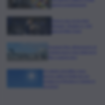
aperte gratuitamente
Time in Jazz al via: Amii
Stewart, Diodato e i 100
anni di Miles Davis
Eruzione Etna, all’aeroporto di
Catania nuovo stop degli arrivi
fino a questa sera
Un sabato da bollino rosso,
ancora caldo in Sicilia ma con
pioggia tra Messina e Catania: le
previsioni