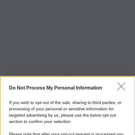
Do Not Process My Personal Information
Iscriviti alla nostra Newsletter
If you wish to opt-out of the sale, sharing to third parties, or
Iscriviti alla nostra newsletter per non perdere le ultime
processing of your personal or sensitive information for
novità
targeted advertising by us, please use the below opt-out
section to confirm your selection.
Iscriviti Ora
Please note that after your opt-out request is processed you