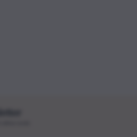
letter
le ultime novità