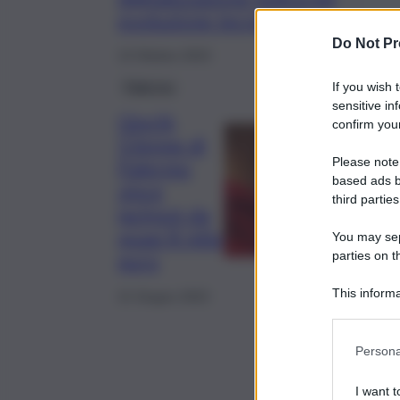
evoluzione tecnologica
Do Not Pr
13 Ottobre 2023
Palermo
If you wish 
sensitive in
Giochi,
confirm your
53enne di
Please note
Palermo
based ads b
vince
third parties
jackpot da
quasi 8 mila
You may sepa
parties on t
euro
This informa
21 Giugno 2023
Participants
Persona
I want t