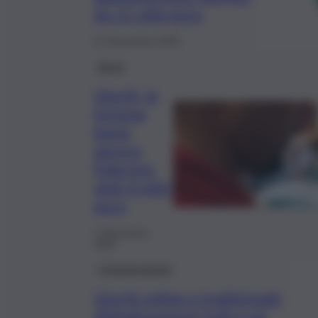
da 11 mila euro
21 Novembre 2023
Brevi
Giochi, la
fortuna
bacia
ancora
Palermo:
vinti 4 mila
euro
1 Novembre
2023
Comunicazione
Giochi online e tradizionali:
digitalizzazione ludica ed