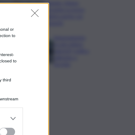
Zelensky: Stiamo
lavorando su nostra
balistica anche con
Leonardo
sonal or
ection to
Tamponamento
tra più vetture
sulla A29, traffico
nterest-
rallentato a
closed to
Torretta
 third
Downstream