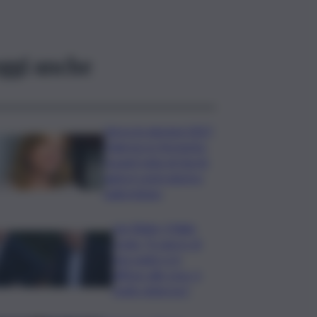
ggi anche
Verso le elezioni 2027,
Palermo in fermento:
l’avanti tutta di Varchi
agita il centrodestra
palermitano
Joe Biden, il figlio
rivela: “Il cancro di
mio padre si è
diffuso alle ossa, è
molto doloroso”