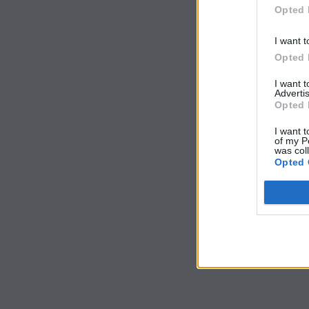
Opted 
I want t
Opted 
I want 
Advertis
Opted 
I want t
of my P
was col
Opted 