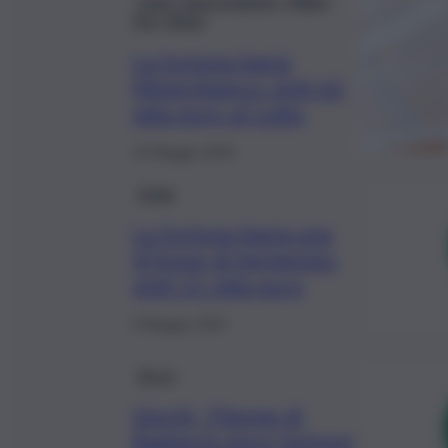
Lotto, Superenalotto, Million
Day, Bingo
La fortuna bacia
Misterbianco: vinti 62
mila euro al Lotto
14 Maggio 2024
Sicilia
La fortuna bacia una
47enne di Agrigento:
vinti 11 mila euro
9 Maggio 2024
Brevi
Giochi, 70enne di
Bagheria vince jackpot