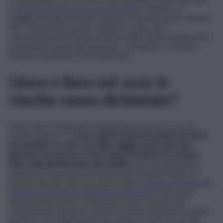
in
questo articolo su un caso del 2021
). Tuttavia, un
maggiore prelievo fiscale colpisce a cascata anche l’utente.
Per compensare il minor margine è ovvio che i
concessionari ADM intervengono sulle vincite dei giocatori
proponendo quote più basse per i pronostici. La vincita
massima ottenibile è di 50.000 euro.
Gioco e fisco nel 2025: le
vincita vanno dichiarate?
Come deve comportarsi dunque il giocatore in caso di
vincita al gioco? La
tassa sulla Fortuna introdotta nel 2012
ha cambiato le carte
,
ma nella maggior parte dei casi i
giocatori non devono preoccuparsi di inserire le somme
vinte nella dichiarazione dei redditi
, visto che dal bottino
ottenuto è stata già decurtata la percentuale relativa al
prelievo fiscale. Discorso diverso per le
vincite ottenute nei
casinò fisici al di fuori dell’Unione Europea
e nei casinò
senza licenza ADM. In entrambi i casi è compito del
contribuente dichiarare anche le somme ottenute al tavolo
da gioco, con l’aggravante che aprire un conto su un sito