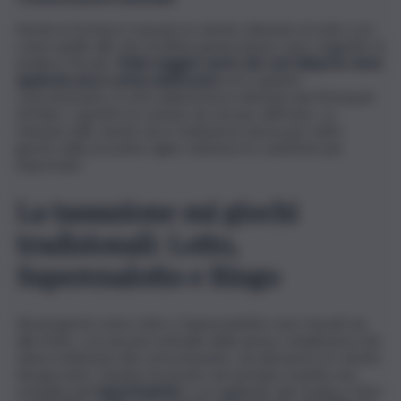
Anche la fortuna è tassata: le vincite ottenute al Lotto così
come quelle alle slot di ultima generazione sono soggette al
prelievo fiscale.
Nella maggior parte dei casi l’aliquota viene
applicata ancor prima dell’incasso
ed è quindi il
concessionario, in virtù della licenza ottenuta dai Monopoli
di Stato, a gestire le somme da versare all’Erario. La
ritenuta sulle vincite non è tuttavia la stessa per tutti i
giochi: nelle prossime righe vedremo le casistiche più
importanti.
La tassazione sui giochi
tradizionali: Lotto,
Superenalotto e Bingo
Alcuni giochi come Lotto e Superenalotto sono tassati sia
alla fonte, con una percentuale della spesa complessiva che
viene trattenuta dal concessionario, sia attraverso le vincite
dei giocatori. Quanto incassato ad esempio tramite una
schedina del
SuperEnalotto
o un tagliando del Gratta e Vinci