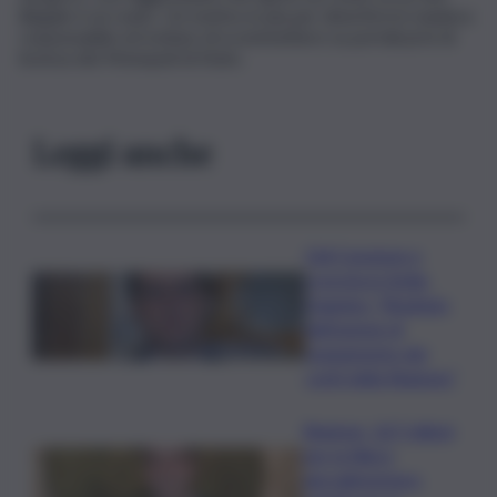
illegale è un reato. Un motivo in più per divertirsi in maniera
responsabile ed evitare di scommettere su portali privi di
licenza dei Monopoli di Stato.
Leggi anche
Ddl Coesione e
crescita in Sicilia,
Dagnino: “Risultato
dell’azione di
risanamento dei
conti della Regione”
Regione, 167 milioni
per la filiera
agroalimentare: