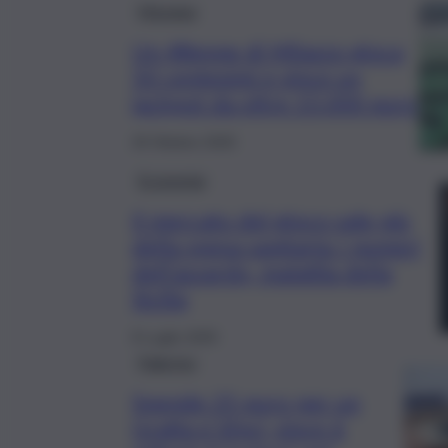
Messina
Un 48enne di Milazzo gioca
50 centesimi e vince un
jackpot da oltre 15.000 euro
20 Ottobre 2025
Economia
Il mercato del gioco vale più
della spesa sanitaria: i numeri
dell’azzardo, malattia della
Sicilia
8 Luglio 2025
Palermo
Spende 25 euro per un
Gratta e Vinci, vince 6