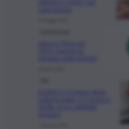
milioni: il “colpo” nel
palermitano
27 Maggio 2025
Comunicazione
Gioco e fisco nel
2025: quant’è la
ritenuta sulle vincite?
30 Aprile 2025
Fatti
ELENCO | Il sogno della
Lotteria Italia, 17 premi in
Sicilia: ecco i biglietti
vincitori
7 Gennaio 2025