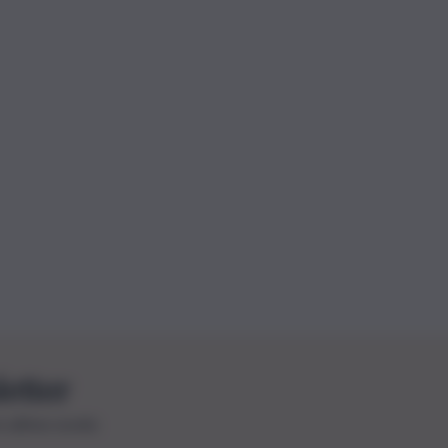
letter
le ultime novità