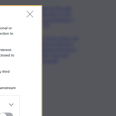
Sogin: in 2025 utile
balza oltre 2,5 mln,
decommissioning al
47,7%
sonal or
ection to
Il “circolo vizioso” dei
tirocini regionali, la
denuncia di Lauria al
nterest-
QdS: “Non sono
closed to
funzionali”
 third
Downstream