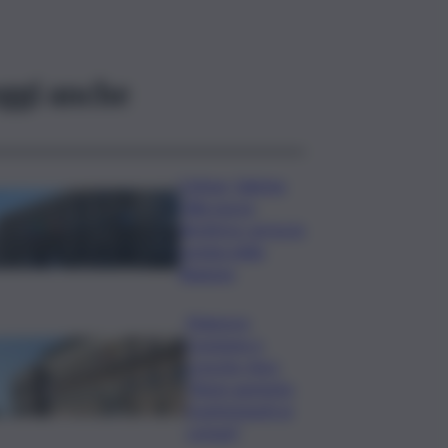
ggi anche
Cefpas, Sabrina
Cillia nuova
direttrice: arriva la
nomina della
Regione
Manovra
Coesione e
crescita, Anci:
“Bene aumento
trasferimenti ai
comuni”