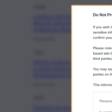
Scuola
Do Not Pr
L’utilizzo del gioco contro i
disturbi dell’apprendimento:
If you wish 
la Regione finanzia le scuole
sensitive in
confirm your
6 Marzo 2024
Please note
Fisco
based ads b
third parties
Vincite al gioco, ecco quando
e come vanno inserite nella
You may sepa
dichiarazione dei redditi
parties on t
5 Marzo 2024
This informa
Participants
Brevi
Persona
Fortuna nel gioco in Sicilia,