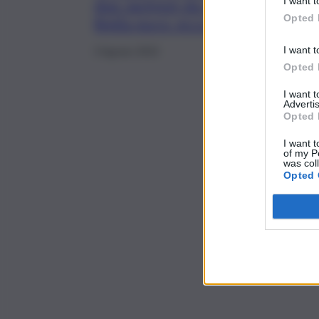
I want t
due Jackpot da 20mila e
Opted 
8mila euro: ecco dove
I want t
3 Agosto 2023
Opted 
I want 
Advertis
Opted 
I want t
of my P
was col
Opted 