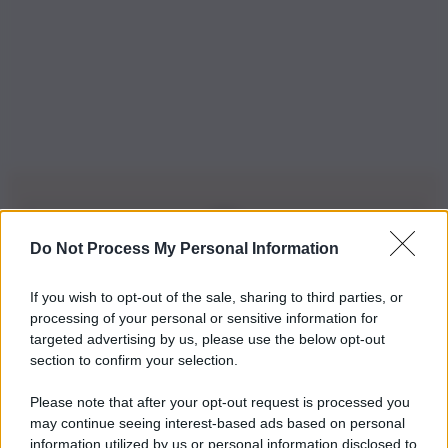
Do Not Process My Personal Information
Iscriviti alla nostra Newsletter
If you wish to opt-out of the sale, sharing to third parties, or
Iscriviti alla nostra newsletter per non perdere le ultime
processing of your personal or sensitive information for
novità
targeted advertising by us, please use the below opt-out
section to confirm your selection.
Iscriviti Ora
Please note that after your opt-out request is processed you
may continue seeing interest-based ads based on personal
information utilized by us or personal information disclosed to