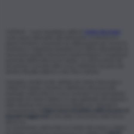
CATANIA – Lavori di pubblica utilità in
Caritas diocesana
come misura alternativa alla detenzione. Si sintetizza in
questi termini la convezione di collaborazione per servizi di
assistenza e di giustizia riparativa tra l’Ufficio distrettuale di
esecuzione penale esterna di Catania (Udepe) e l’organismo
pastorale dell’Arcidiocesi di Catania. La sottoscrizione del
documento è arrivata nelle scorse settimane da parte dei
direttori Rosalba Salierno e don Piero Galvano.
L’impegno a livello locale, definito da Caritas Diocesana e
Udepe di Catania, si inserisce all’interno del protocollo
nazionale sottoscritto lo scorso novembre tra il presidente
nazionale di Caritas Italiana e il capo gabinetto del ministero
della Giustizia che promuove la stipula con i tribunali di
convenzioni per
svolgere lavori di pubblica utilità da parte di
imputati maggiorenni
, ai fini della concessione della messa
alla prova.
La convenzione sottoscritta tra Caritas diocesana e Udepe
di Catania sostiene la conoscenza e lo sviluppo di
attività