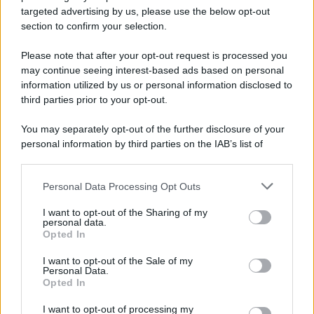
novità
targeted advertising by us, please use the below opt-out
section to confirm your selection.
Iscriviti Ora
Please note that after your opt-out request is processed you
may continue seeing interest-based ads based on personal
information utilized by us or personal information disclosed to
third parties prior to your opt-out.
You may separately opt-out of the further disclosure of your
personal information by third parties on the IAB’s list of
© 2026 | Ediservice s.r.l. 95126 Catania – Via Principe
downstream participants.
Nicola, 22 – P.IVA: 01153210875 – Cciaa Catania n.
Personal Data Processing Opt Outs
This information may also be disclosed by us to third parties
01153210875 – Quotidiano di Sicilia usufruisce dei
on the IAB’s List of Downstream Participants that may further
contributi di cui al D.lgs n. 70/2017
I want to opt-out of the Sharing of my
disclose it to other third parties.
personal data.
Opted In
I want to opt-out of the Sale of my
Personal Data.
Chi Siamo
Opted In
Fondazione Etica e Valori Marilù Tregua
Fondatore Carlo Alberto Tregua
Lavora con noi
I want to opt-out of processing my