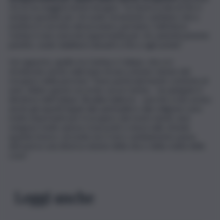
chi ne ha maggiormente bisogno: “la misericordia di Dio è
sempre grande per chi vuole veramente cambiare vita e
mettersi a servizio del prossimo; pertanto, l’attività in
Caritas è una concreta opportunità per chi, autenticamente
pentito, vuole riabilitarsi davanti a Dio e agli uomini”.
Un rapporto, quello tra Caritas e Udepe, che si è
strutturato anche sulla base di una comune visione del
recupero della persona: “Sono particolarmente contenta di
aver stilato questo accordo con la Caritas – ha spiegato il
direttore dell’Udepe, Rosalba Salierno – perché a mio avviso
anche gli aspetti legati alla spiritualità e alla religione sono
molto importanti per il recupero dei nostri utenti, anzi
vengono molto spesso trascurati e messi sullo sfondo
quando invece, secondo noi, il vero cambiamento passa
attraverso una diversa visione della vita e della realtà delle
cose”.
Leggi anche