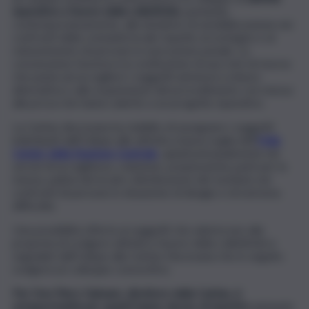
riparative a favore della collettività
, puntando,
contemporaneamente, alle iniziative di sensibilizzazione nei
confronti della comunità locale rispetto al sostegno e al
reinserimento di persone in esecuzione penale. La
convenzione favorisce la costituzione di una rete di risorse
che punta ad accogliere i soggetti ammessi a misura
alternativa o alla sospensione del procedimento con messa
alla prova che hanno aderito a un progetto riparativo.
La Caritas diocesana ha stabilito di assegnare i soggetti
individuati dall’Udepe alle attività a bassa soglia dell’
Help
Center della Stazione Centrale
, quindi principalmente nei
servizi di accoglienza, colazione, preparazione pasti per la
mensa, pulizia dei locali e distribuzione del vestiario nei
confronti di persone in situazione di disagio e di estrema
difficoltà.
Una possibilità offerta ai soggetti che aderiscono alla
proposta di svolgere attività a favore della collettività e
segnalati dall’Udepe alla Caritas Diocesana che in seguito
svolgerà un colloquio conoscitivo.
Per Don Piero Galvano, direttore della Caritas, è
un’opportunità per quanti hanno deciso di ripartire
aiutando