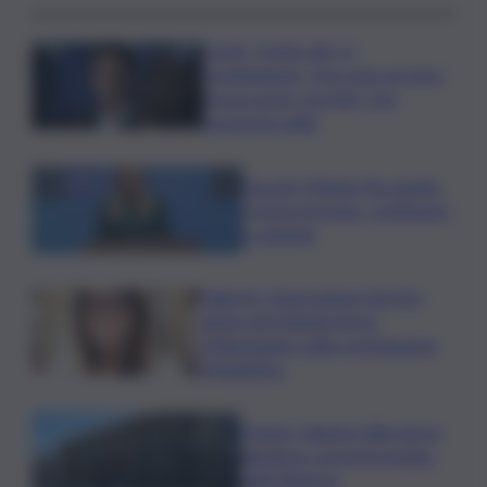
Covid, ‘Conte-day’ in
commissione: “non sono un eroe
ma un uomo corretto, non
troverete nulla”
Guccini, Meloni: l’ho amato
e mi ha formato, continuerò
a cantarlo
Palermo, l’operazione Varchi è
anche nel Sottogoverno:
D’Alessandro nella commissione
Urbanistica
Cefpas, Sabrina Cillia nuova
direttrice: arriva la nomina
della Regione