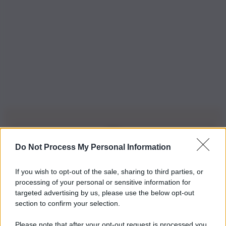
Do Not Process My Personal Information
Iscriviti alla nostra Newsletter
If you wish to opt-out of the sale, sharing to third parties, or
Iscriviti alla nostra newsletter per non perdere le ultime
processing of your personal or sensitive information for
novità
targeted advertising by us, please use the below opt-out
section to confirm your selection.
Iscriviti Ora
Please note that after your opt-out request is processed you