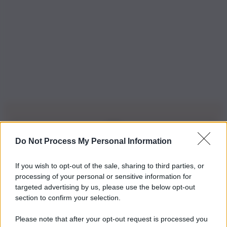
Do Not Process My Personal Information
Iscriviti alla nostra Newsletter
If you wish to opt-out of the sale, sharing to third parties, or
Iscriviti alla nostra newsletter per non perdere le ultime
processing of your personal or sensitive information for
novità
targeted advertising by us, please use the below opt-out
section to confirm your selection.
Iscriviti Ora
Please note that after your opt-out request is processed you