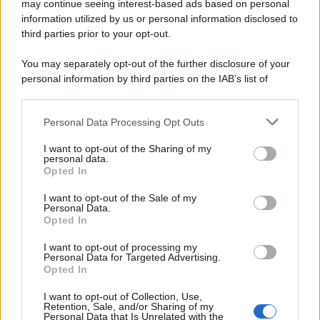
may continue seeing interest-based ads based on personal
information utilized by us or personal information disclosed to
third parties prior to your opt-out.
You may separately opt-out of the further disclosure of your
personal information by third parties on the IAB’s list of
© 2026 | Ediservice s.r.l. 95126 Catania – Via Principe
downstream participants.
Nicola, 22 – P.IVA: 01153210875 – Cciaa Catania n.
Personal Data Processing Opt Outs
This information may also be disclosed by us to third parties
01153210875 – Quotidiano di Sicilia usufruisce dei
on the IAB’s List of Downstream Participants that may further
contributi di cui al D.lgs n. 70/2017
I want to opt-out of the Sharing of my
disclose it to other third parties.
personal data.
Opted In
I want to opt-out of the Sale of my
Personal Data.
Chi Siamo
Opted In
Fondazione Etica e Valori Marilù Tregua
Fondatore Carlo Alberto Tregua
Lavora con noi
I want to opt-out of processing my
Personal Data for Targeted Advertising.
Gerenza
Opted In
I want to opt-out of Collection, Use,
Retention, Sale, and/or Sharing of my
Personal Data that Is Unrelated with the