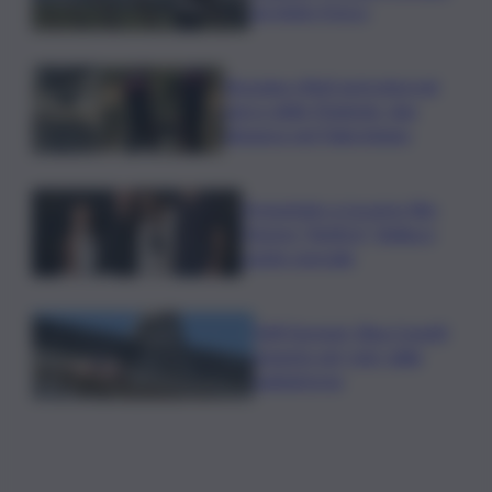
servitelo fresco
Bruciano rifiuti pericolosi nel
parco delle Madonie, due
denunce nel Palermitano
Presentato a Locarno film
Totorici “Ketticé”, Bellucci
ospite speciale
Tuffi Europei, Elisa Cosetti
argento nel ‘volo’ dalla
piattaforma