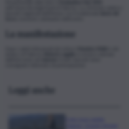
Monumentale dello Steri, il
Graduation Day 2025
dell’Università degli Studi di Palermo. La cerimonia celebra i
laureati magistrali dell’Ateneo con il tradizionale
lancio del
tocco
, momento culminante dell’evento.
La manifestazione
Dopo i saluti istituzionali del rettore
Massimo Midiri
e del
sindaco di Palermo
Roberto Lagalla
, la serata è animata
dall’intervento dei
Sansoni
. A tutti i laureati viene
consegnato l’attestato di partecipazione.
Leggi anche
Il vino rosso cambia
stagione, Grassini: d’estate