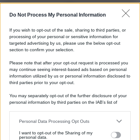
Do Not Process My Personal Information
Iscriviti alla nostra Newsletter
If you wish to opt-out of the sale, sharing to third parties, or
Iscriviti alla nostra newsletter per non perdere le ultime
processing of your personal or sensitive information for
novità
targeted advertising by us, please use the below opt-out
section to confirm your selection.
Iscriviti Ora
Please note that after your opt-out request is processed you
may continue seeing interest-based ads based on personal
information utilized by us or personal information disclosed to
third parties prior to your opt-out.
You may separately opt-out of the further disclosure of your
personal information by third parties on the IAB’s list of
© 2026 | Ediservice s.r.l. 95126 Catania – Via Principe
downstream participants.
Nicola, 22 – P.IVA: 01153210875 – Cciaa Catania n.
Personal Data Processing Opt Outs
This information may also be disclosed by us to third parties
01153210875 – Quotidiano di Sicilia usufruisce dei
on the IAB’s List of Downstream Participants that may further
contributi di cui al D.lgs n. 70/2017
I want to opt-out of the Sharing of my
disclose it to other third parties.
personal data.