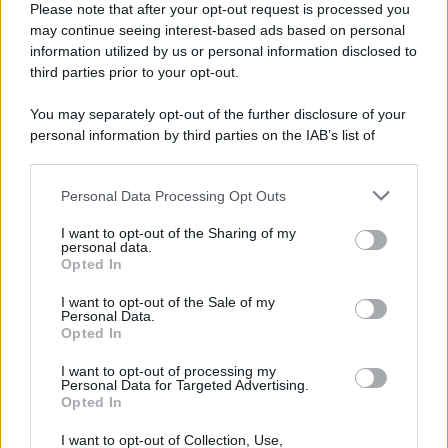
Please note that after your opt-out request is processed you
may continue seeing interest-based ads based on personal
information utilized by us or personal information disclosed to
third parties prior to your opt-out.
You may separately opt-out of the further disclosure of your
personal information by third parties on the IAB’s list of
© 2026 | Ediservice s.r.l. 95126 Catania – Via Principe
downstream participants.
Nicola, 22 – P.IVA: 01153210875 – Cciaa Catania n.
Personal Data Processing Opt Outs
This information may also be disclosed by us to third parties
01153210875 – Quotidiano di Sicilia usufruisce dei
on the IAB’s List of Downstream Participants that may further
contributi di cui al D.lgs n. 70/2017
I want to opt-out of the Sharing of my
disclose it to other third parties.
personal data.
Opted In
I want to opt-out of the Sale of my
Personal Data.
Chi Siamo
Opted In
Fondazione Etica e Valori Marilù Tregua
Fondatore Carlo Alberto Tregua
Lavora con noi
I want to opt-out of processing my
Personal Data for Targeted Advertising.
Gerenza
Opted In
I want to opt-out of Collection, Use,