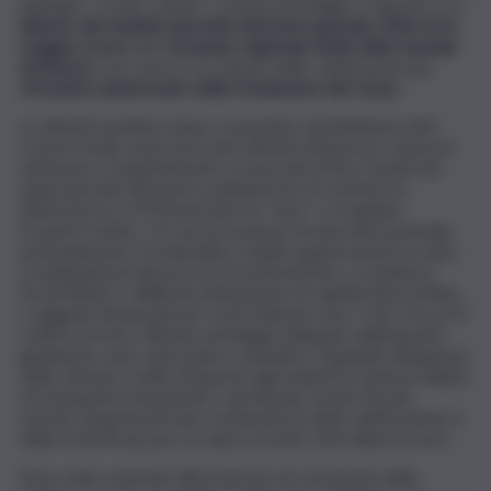
impegno “a tutto campo” a tutela di famiglie e imprese. E’ il
bilancio dei risultati operativi dal primo gennaio 2024 al 31
maggio scorso
del
Comando regionale Sicilia della Guardia
di finanza,
reso noto in occasione delle celebrazioni per
251esimo anniversario della Fondazione del Corpo
.
Le attività ispettive hanno consentito di individuare 664
evasori totali, ossia esercenti attività d’impresa o di lavoro
autonomo completamente sconosciuti al fisco (molti dei
quali operanti attraverso piattaforme di commercio
elettronico) e 3.970 lavoratori in “nero” o irregolari.
Scoperti, inoltre, 33 casi di evasione fiscale internazionale,
principalmente riconducibili a stabili organizzazioni occulte,
a manipolazioni dei prezzi di trasferimento, a residenze
fiscali fittizie e all’illecita detenzione di capitali oltreconfine.
I soggetti denunciati per reati tributari sono 1.237, di cui 47
tratti in arresto. All’esito di indagini delegate dall’Autorità
giudiziaria, sono stati inoltre cautelati e segnalati all’Agenzia
delle entrate crediti d’imposta agevolativi in materia edilizia
ed energetica inesistenti o ad elevato rischio fiscale,
nonché sequestrati beni costituenti profitto dell’evasione e
delle frodi fiscali, per un valore di oltre 100 milioni di euro.
Sono state avanzate 48 proposte di cessazione della