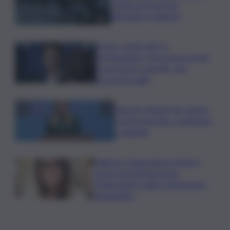
L’Odissea usata per
diffondere malware
Covid, ‘Conte-day’ in
commissione: “non sono un eroe
ma un uomo corretto, non
troverete nulla”
Guccini, Meloni: l’ho amato
e mi ha formato, continuerò
a cantarlo
Palermo, l’operazione Varchi è
anche nel Sottogoverno:
D’Alessandro nella commissione
Urbanistica