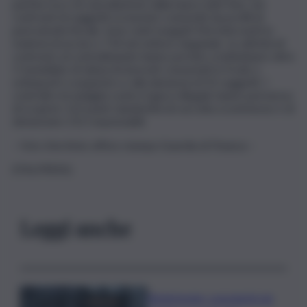
partita Iva e di cancellazione dalla banca dati Vies, nei
confronti di soggetti economici connotati da profili di
pericolosità fiscale. Sono stati eseguiti 416 interventi in
materia di accise e 714 nel settore doganale. Le attività di
contrasto al contrabbando hanno portato a individuare oltre
5 tonnellate di tabacchi lavorati consumati in frode o
sottoposti a sequestro e alla denuncia di 32 soggetti. I
controlli e le indagini contro il gioco illegale hanno permesso
di scoprire 122 punti clandestini di raccolta scommesse e di
denunciare 212 responsabili.
– foto d’archivio ufficio stampa Guardia di Finanza –
(ITALPRESS).
Leggi anche
Bitdefender: popolarità de