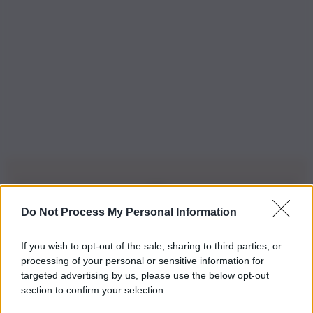
Do Not Process My Personal Information
Iscriviti alla nostra Newsletter
If you wish to opt-out of the sale, sharing to third parties, or
Iscriviti alla nostra newsletter per non perdere le ultime
processing of your personal or sensitive information for
novità
targeted advertising by us, please use the below opt-out
section to confirm your selection.
Iscriviti Ora