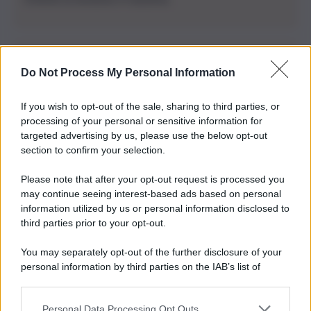
11:56
10/06/26
Do Not Process My Personal Information
Morti dopo raid a Tiro
If you wish to opt-out of the sale, sharing to third parties, or
processing of your personal or sensitive information for
Secondo
Al Arabiya
, sarebbe di
almeno 10 morti
il
targeted advertising by us, please use the below opt-out
bilancio dei
raid israeliani
su Tayr Debba e Deir Qanun
section to confirm your selection.
an-Naher nel distretto di
Tiro
in Libano.
Please note that after your opt-out request is processed you
may continue seeing interest-based ads based on personal
information utilized by us or personal information disclosed to
third parties prior to your opt-out.
You may separately opt-out of the further disclosure of your
11:15
10/06/26
personal information by third parties on the IAB’s list of
downstream participants.
Il peso della guerra sul Pil italiano
Personal Data Processing Opt Outs
This information may also be disclosed by us to third parties