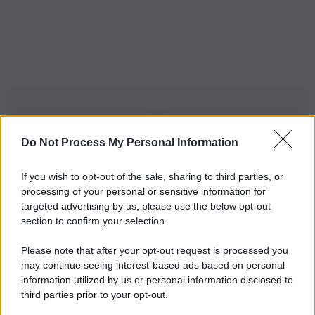
Do Not Process My Personal Information
Iscriviti alla nostra Newsletter
If you wish to opt-out of the sale, sharing to third parties, or
Iscriviti alla nostra newsletter per non perdere le ultime
processing of your personal or sensitive information for
novità
targeted advertising by us, please use the below opt-out
section to confirm your selection.
Iscriviti Ora
Please note that after your opt-out request is processed you
may continue seeing interest-based ads based on personal
information utilized by us or personal information disclosed to
third parties prior to your opt-out.