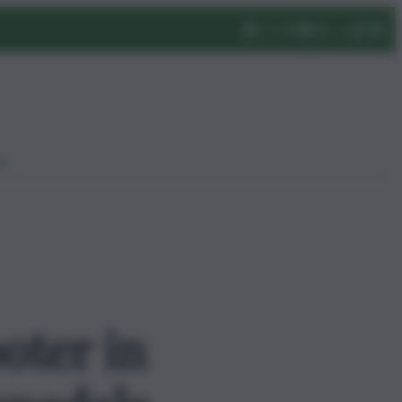
eo
oter in