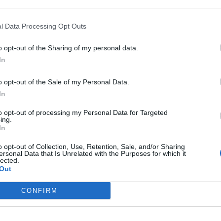
 that may further disclose it to other third parties.
l Data Processing Opt Outs
o opt-out of the Sharing of my personal data.
In
o opt-out of the Sale of my Personal Data.
In
to opt-out of processing my Personal Data for Targeted
ing.
attino e uno scooter si sono scontrati in via
Roma
In
 dall’Hotel delle Palme
in pieno centro cittadino.
o opt-out of Collection, Use, Retention, Sale, and/or Sharing
ersonal Data that Is Unrelated with the Purposes for which it
 ospedale
lected.
Out
ato trasportato in ospedale
, si tratta di un ragazzo di 25
CONFIRM
cooter, un Sh125, c’era un minorenne di 16 anni.
Ad
eri
per prestare i primi soccorsi. L’indagine per chiarire la
stica stradale che dovrà stabilire le responsabilità. Da una