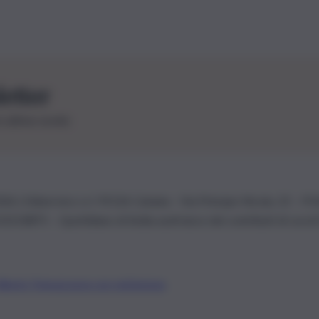
letter
le ultime novità
26 | Ediservice s.r.l. 95126 Catania – Via Principe Nicola, 22 – P
3210875 – Quotidiano di Sicilia usufruisce dei contributi di cui al
Alberto Tregua
Lavora con noi
Gerenza