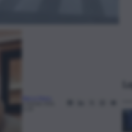
Le
Elian Lo Pipero
6 Gennaio 2026,
17:29