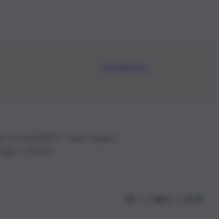
Iscriviti Ora
.IVA: 01153210875 – Cciaa Catania n.
 D.lgs n. 70/2017