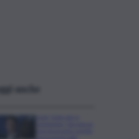
ggi anche
Covid, ‘Conte-day’ in
commissione: “non sono un
eroe ma un uomo corretto,
non troverete nulla”