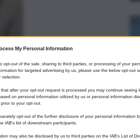
ocess My Personal Information
preferite
to opt-out of the sale, sharing to third parties, or processing of your per
formation for targeted advertising by us, please use the below opt-out s
 selection.
, 
RMO
SCOOTER
zzella dei carabinieri per prestare i
 that after your opt-out request is processed you may continue seeing i
chiarire la dinamica dell’incidente è
ased on personal information utilized by us or personal information dis
 prior to your opt-out.
ale
rately opt-out of the further disclosure of your personal information by
he IAB’s list of downstream participants.
tion may also be disclosed by us to third parties on the IAB’s List of 