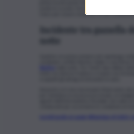
prima ricostruzione fatta dagli agenti della 
urtato lo scooter fermo al semaforo. Il ragazz
Civico per essere medicato, le sue condizioni 
Incidente tra gazzella 
notte
Qualche ora prima sempre nel capoluogo sicilian
carabinieri, un’Alfa Romeo Giulia, e una Bmw Z
Restivo
nella notte. Tre i feriti: due militari d
Sofia con diverse fratture e traumi, ma fortun
scoppiati gli airbag di entrambe le auto.
Sul posto si è reso necessario l’intervento dei 
per rimettere in sicurezza la strada. Le indagin
agenti dell’Infortunistica Stradale che nelle p
conducenti per accertarne le condizioni al mo
Iscriviti gratis al canale WhatsApp di QdS.i