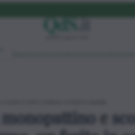
giovedì 6 agosto 2026
Ambiente
Lavoro
Economia
Politica
Cultura
Dai Mercati
Podcast
Vid
e scooter in centro a Palermo, un ferito in ospedale
a monopattino e sco