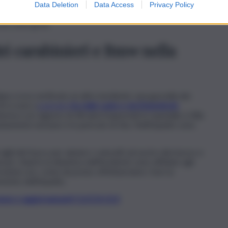
polizia municipale sembrerebbe che il monopattino avrebbe
Data Deletion
Data Access
Privacy Policy
o che guidava il monopattino è stato portato all’ospedale
non sono gravi.
dei carabinieri e Bmw nella
o si era verificato un altro incidente: una gazzella dei
4 si sono s
contrate
tra viale Lazio e via Empedocle
ell’arma e un ragazzo di 28 anni trasportati in ospedale a Villa
atamente nessuno è in pericolo di vita. Nell’impatto sono
vigili del fuoco per aiutare i coinvolti ad uscire dal mezzo e
i per chiarire la dinamica dell’incidente sono affidate agli
rossime ore, come da prassi, effettueranno i test ai
mento dell’impatto.
t, news e aggiornamenti CLICCA QUI