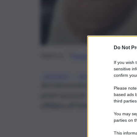
Do Not Pr
Google
Discover
Fonti 
Seguici su
If you wish 
sensitive in
confirm your
, 
, 
INCIDENTE
MONOPATTINO
PALE
Ad intervenire per prima una ga
Please note
primi soccorsi. L’indagine per 
based ads b
third parties
affidata all’Infortunistica strad
You may sepa
parties on t
This informa