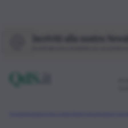
Iscriviti alla nostra News
Iscriviti alla nostra newsletter per non perdere 
© 20
0115
Chi Siamo
Fondazione Etica e Valori Marilù Tregua
Fondatore Carlo 