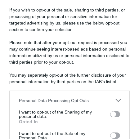
Iscriviti alla nostra Newsletter
If you wish to opt-out of the sale, sharing to third parties, or
Iscriviti alla nostra newsletter per non perdere le ultime
processing of your personal or sensitive information for
novità
targeted advertising by us, please use the below opt-out
section to confirm your selection.
Iscriviti Ora
Please note that after your opt-out request is processed you
may continue seeing interest-based ads based on personal
information utilized by us or personal information disclosed to
third parties prior to your opt-out.
You may separately opt-out of the further disclosure of your
personal information by third parties on the IAB’s list of
© 2026 | Ediservice s.r.l. 95126 Catania – Via Principe
downstream participants.
Nicola, 22 – P.IVA: 01153210875 – Cciaa Catania n.
Personal Data Processing Opt Outs
This information may also be disclosed by us to third parties
01153210875 – Quotidiano di Sicilia usufruisce dei
on the IAB’s List of Downstream Participants that may further
contributi di cui al D.lgs n. 70/2017
I want to opt-out of the Sharing of my
disclose it to other third parties.
personal data.
Opted In
I want to opt-out of the Sale of my
Personal Data.
Chi Siamo