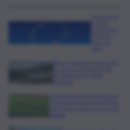
Oroscopo del
lunedì, le
previsioni del
10 agosto
segno per
segno
Rifiuti, in Sicilia tra il 2024 e 2025
un calo dei conferimenti nelle
discariche di oltre 50mila
tonnellate
Il Catania elimina ai rigori il Vicenza
e si regala i trentaduesimi di Coppa
Italia contro il Parma: la cronaca e il
tabellino