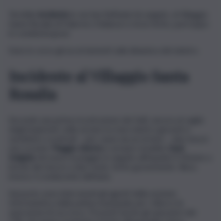
Terribile
incidente
in via San Raffaele Arcangelo, al Villaggio
Santa Rosalia di Palermo: il bilancio è di un ferito, purtroppo
in condizioni gravi.
Sono in corso gli accertamenti sulla dinamica del sinistro.
Incidente al Villaggio Santa
Rosalia
Secondo una prima ricostruzione dei fatti, ancora al vaglio
degli inquirenti, nella serata tra mercoledì e giovedì si
sarebbero scontrati – per cause da accertare – due mezzi:
uno scooter
Piaggio Liberty
e un’auto modello
Opel
Insignia
. Ad avere la peggio in seguito all’impatto il 35enne a
bordo del mezzo a due ruote, ferito gravemente. Illeso,
invece, il conducente dell’auto.
Sul posto sono intervenuti gli agenti della sezione
Infortunistica della polizia municipale per i rilievi e le
operazioni di soccorso. Presenti anche gli operatori del