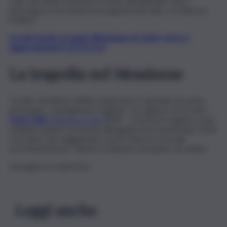
118, che hanno trasferito il ferito all’ospedale Civico:
purtroppo è ricoverato in prognosi riservata, con diverse
fratture.
Iscriviti gratis al canale WhatsApp di QdS.it, news e
aggiornamenti CLICCA QUI
La tragedia nel Messinese
Un altro incidente all’alba di giovedì 11 gennaio ha avuto,
purtroppo, conseguenze tragiche. Un ragazzo di 21 anni –
Paolo Zaiti
, di Alcara Li Fusi
(ME) – è morto in seguito a uno
schianto mentre si trovava alla guida di un fuoristrada. Feriti
i tre amici che viaggiavano con lui. Sono in corso gli
accertamenti per chiarire la dinamica di quanto accaduto.
Immagine di repertorio
Leggi anche