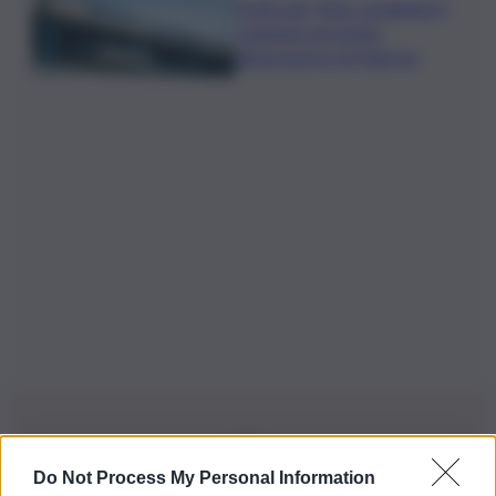
Truffa del “finto carabiniere”,
catanese arrestato
all’aeroporto di Palermo
Do Not Process My Personal Information