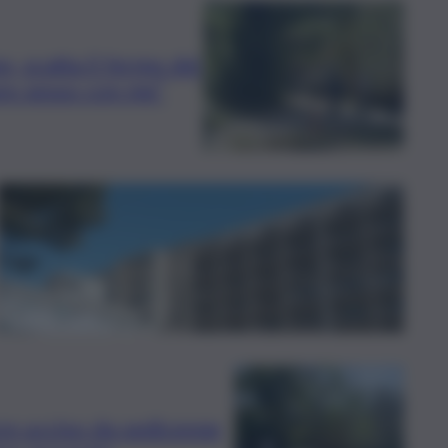
, scatta il fermo del
re sesso con me”
re ucciso da sedicenne