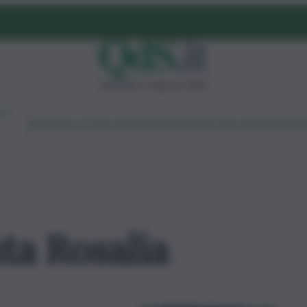
domenica 9 agosto 2026
Ambiente
Lavoro
Economia
Politica
Cultura
Dai Mercati
Podcast
Vid
nta Rosalia