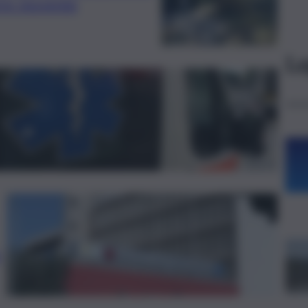
rire movente
Le