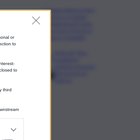
Il Catania elimina ai rigori
il Vicenza e si regala i
trentaduesimi di Coppa
Italia contro il Parma: la
cronaca e il tabellino
sonal or
ection to
Truffa del “finto
carabiniere”,
nterest-
catanese arrestato
closed to
all’aeroporto di
Palermo
 third
Downstream