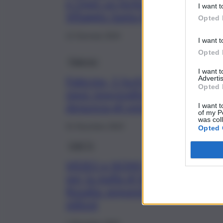
e Opel: un ferito grave al
I want t
Villaggio Santa Rosalia
Opted 
12 Gennaio 2024
I want t
Opted 
Palermo
I want 
Advertis
Palermo, 5 furti in 5
Opted 
mesi: imprenditore
denuncia gli estortori
I want t
of my P
was col
31 Dicembre 2023
Opted 
QdS Tv
VIDEO e NOMI | Duro “colpo”
per la mafia di Villaggio Santa
Rosalia: sequestro da oltre 6
milioni