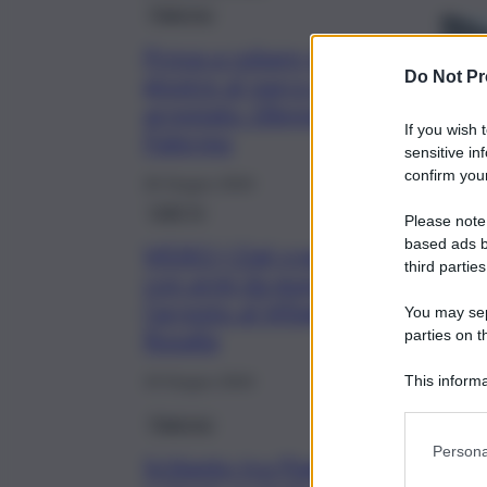
Palermo
Prova a rubare pezzi di
Do Not Pr
giostre al parco giochi:
arrestato 18enne a
If you wish 
Palermo
sensitive in
confirm your
26 Giugno 2024
QdS Tv
Please note
based ads b
VIDEO | Dal crack all’arsenale
third parties
con armi da guerra: scatta
l’arresto al Villaggio Santa
You may sepa
Rosalia
parties on t
This informa
19 Giugno 2024
Participants
Palermo
Persona
Schianto tra Piaggio Liberty