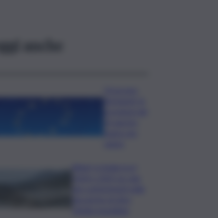
ggi anche
Oroscopo
del lunedì, le
previsioni del
10 agosto
segno per
segno
Rifiuti, in Sicilia tra il
2024 e 2025 un calo
dei conferimenti nelle
discariche di oltre
50mila tonnellate