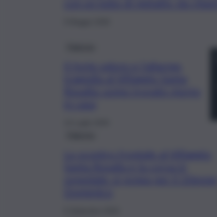
con un tubo di metallo: da chia
9 Maggio 2026
Palermo
Il forte odore e l’allarme,
tragedia al Villaggio Santa
Rosalia: uomo trovato morto
in casa
14 Luglio 2025
Palermo
Lo scontro frontale al Villaggio
Santa Rosalia e la corsa in
ospedale: si prega per il 20enne
Domenico
6 Settembre 2024