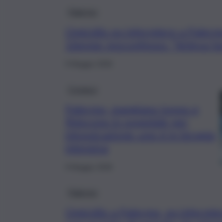
Palermo
Omicidio ex infermiere a Palermo
16enne reoconfesso: “Voleva fa
9 Maggio 2026
Cronaca
Palermo, mangiano tonno e
finiscono in ospedale per
intossicazione: uno è in terapia
intensiva
9 Maggio 2026
Palermo
Omicidio a Palermo, ex infermie