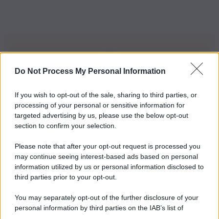
Do Not Process My Personal Information
Iscriviti alla nostra Newsletter
If you wish to opt-out of the sale, sharing to third parties, or
Iscriviti alla nostra newsletter per non perdere le ultime
processing of your personal or sensitive information for
novità
targeted advertising by us, please use the below opt-out
section to confirm your selection.
Iscriviti Ora
Please note that after your opt-out request is processed you
may continue seeing interest-based ads based on personal
information utilized by us or personal information disclosed to
third parties prior to your opt-out.
You may separately opt-out of the further disclosure of your
personal information by third parties on the IAB’s list of
© 2026 | Ediservice s.r.l. 95126 Catania – Via Principe
downstream participants.