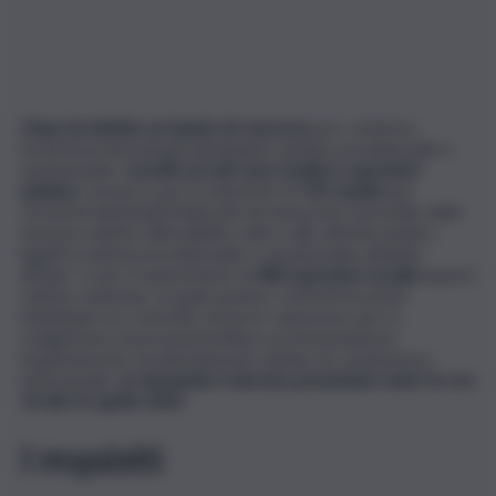
L’Inps ha indetto un bando di concorso
per conferire
incarichi professionali individuali in ambito previdenziale e
assistenziale.
I profili cercati sono medici e operatori
sanitari.
L’avviso è per la selezione di
701 medici
per
“incarichi individuali finalizzati ad assicurare il presidio delle
funzioni relative all’invalidità civile e alle attività medico-
legali in materia previdenziale e assistenziale affidate
all’Inps” e per il reperimento di
483 operatori sociali
/esperti
ratione materiae, ai quali saranno conferiti incarichi
individuali con contratto di lavoro autonomo per lo
svolgimento di prestazioni libero professionali per
l’espletamento di adempimenti sanitari di competenza
istituzionale.
Le domande si devono presentare entro le ore
14 del 21 aprile 2023
.
I requisiti