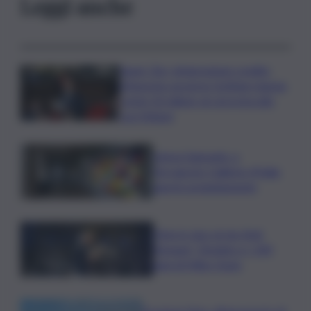
Leggi anche
Super Zes, integrazione credito
d’imposta: governo Schifani stanzia
i primi 10 milioni: ok al protocollo
con Meloni
Intesa Sanpaolo: a
Ferragosto Gallerie d’Italia
aperte gratuitamente
Time in Jazz al via: Amii
Stewart, Diodato e i 100
anni di Miles Davis