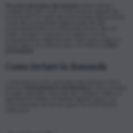
Per poter partecipare alla selezione
indetta dall’Inps i
candidati dovranno essere iscritti ad alcuni seguenti albi
professionali. Ecco quali: albo professionale degli assistenti
sociali; albo professionale degli psicologi; altri albi
professionali di interesse istituzionale escluso l’albo dei
medici chirurghi. In mancanza di organico e previa
programmazione degli interventi, l’Inps potrà rivolgersi a
queste figure che collaboreranno con l’Istituto da
liberi
professionisti.
Come inviare la domanda
La domanda per poter partecipare alla selezione si deve
inoltrare
esclusivamente in via telematica:
si deve compilare
il modulo disponibile sul portale Inps, mediante l’utilizzo di
Spid (Sistema Pubblico di Identità Digitale) oppure Cns
(Carta Nazionale dei Servizi) oppure Cie (carta identità
elettronica).