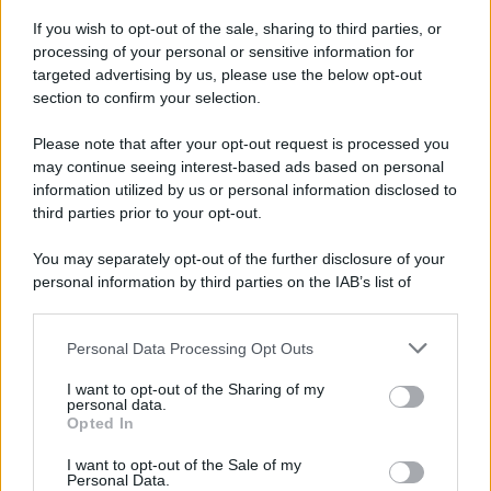
Iscriviti alla nostra Newsletter
If you wish to opt-out of the sale, sharing to third parties, or
Iscriviti alla nostra newsletter per non perdere le ultime
processing of your personal or sensitive information for
novità
targeted advertising by us, please use the below opt-out
section to confirm your selection.
Iscriviti Ora
Please note that after your opt-out request is processed you
may continue seeing interest-based ads based on personal
information utilized by us or personal information disclosed to
third parties prior to your opt-out.
You may separately opt-out of the further disclosure of your
personal information by third parties on the IAB’s list of
© 2026 | Ediservice s.r.l. 95126 Catania – Via Principe
downstream participants.
Nicola, 22 – P.IVA: 01153210875 – Cciaa Catania n.
Personal Data Processing Opt Outs
This information may also be disclosed by us to third parties
01153210875 – Quotidiano di Sicilia usufruisce dei
on the IAB’s List of Downstream Participants that may further
contributi di cui al D.lgs n. 70/2017
I want to opt-out of the Sharing of my
disclose it to other third parties.
personal data.
Opted In
I want to opt-out of the Sale of my
Personal Data.
Chi Siamo