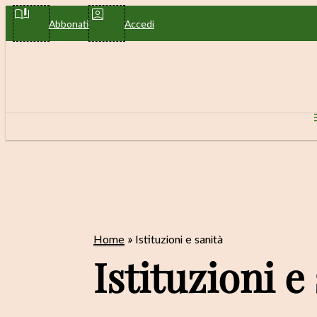
Vai
Abbonati
Accedi
al
contenuto
Home
»
Istituzioni e sanità
Istituzioni e