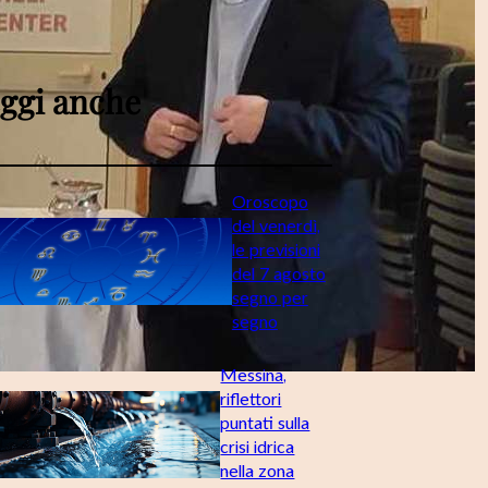
ggi anche
Oroscopo
del venerdì,
le previsioni
del 7 agosto
segno per
segno
Messina,
riflettori
puntati sulla
crisi idrica
nella zona