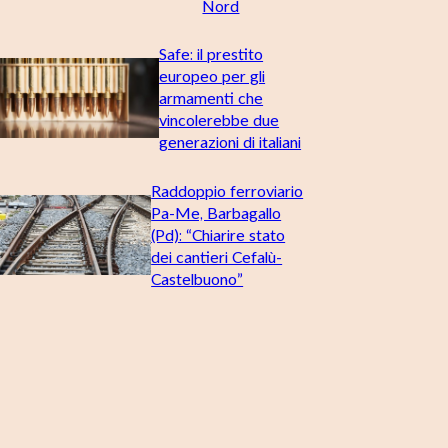
Nord
Safe: il prestito
europeo per gli
armamenti che
vincolerebbe due
generazioni di italiani
Raddoppio ferroviario
Pa-Me, Barbagallo
(Pd): “Chiarire stato
dei cantieri Cefalù-
Castelbuono”