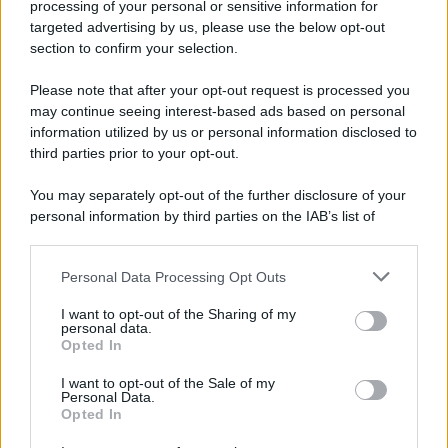
Iscriviti alla nostra newsletter per non perdere le ultime
processing of your personal or sensitive information for
novità
targeted advertising by us, please use the below opt-out
section to confirm your selection.
Iscriviti Ora
Please note that after your opt-out request is processed you
may continue seeing interest-based ads based on personal
information utilized by us or personal information disclosed to
third parties prior to your opt-out.
You may separately opt-out of the further disclosure of your
personal information by third parties on the IAB’s list of
© 2026 | Ediservice s.r.l. 95126 Catania – Via Principe
downstream participants.
Nicola, 22 – P.IVA: 01153210875 – Cciaa Catania n.
Personal Data Processing Opt Outs
This information may also be disclosed by us to third parties
01153210875 – Quotidiano di Sicilia usufruisce dei
on the IAB’s List of Downstream Participants that may further
contributi di cui al D.lgs n. 70/2017
I want to opt-out of the Sharing of my
disclose it to other third parties.
personal data.
Opted In
I want to opt-out of the Sale of my
Personal Data.
Chi Siamo
Opted In
Fondazione Etica e Valori Marilù Tregua
Fondatore Carlo Alberto Tregua