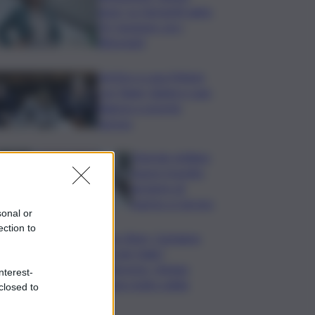
largo’ su Giorgetti agita
Pd, tensione con i
Riformisti
Vertice a casa Meloni
con Tajani, Salvini e Lupi:
bilancio e priorità
ripresa
Operaio siciliano
muore travolto
da lastre di
marmo a Carrara
sonal or
ection to
Banco Bpm, Castagna:
Agricole Italia?
Valuteremo, ritengo
nterest-
fusione molto solida
closed to