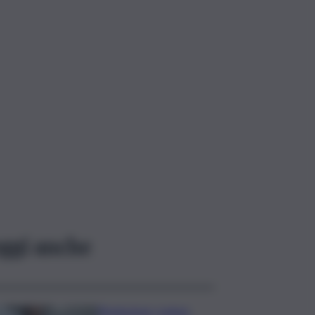
ggi anche
Risoluzione ‘campo