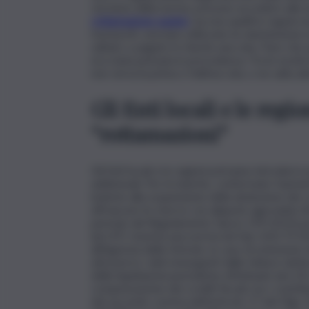
versione della norma, possono accedere alla 
rottamazione quater
ma non quelli in regola n
fuoriusciti, avevano utilizzato la riammissio
saltato o pagato in ritardo una rata. Pare che q
era stata pensata in precedenza. Tra le novità 
non versa la prima o l’ultima rata, o ne salta a
Gli Enti locali e le reg
“rottamazioni”
Gli Enti locali e le regioni potranno introdurr
addizionali. Per le banche, confermato l’aumento
insieme alla sospensione della deduzione dei co
affrancare le riserve con aliquote agevolate (Ar
periodo del Regolamento Dpcm 159/2013) per l
(art.47). Inserita una norma nel Dpr 633/72 (54
all’Agenzia delle Entrate, in caso di omissione 
attraverso i dati emergenti dalle fatture elett
delle liquidazioni periodiche effettuate (art.25
compensazione dei crediti fiscali con i contributi
del secondo comma dell’articolo 17 del Dlgs 