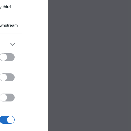
 third
Downstream