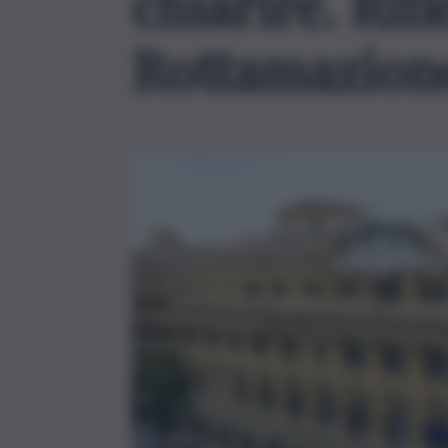
chiarire. Rifl
Rottamazione 