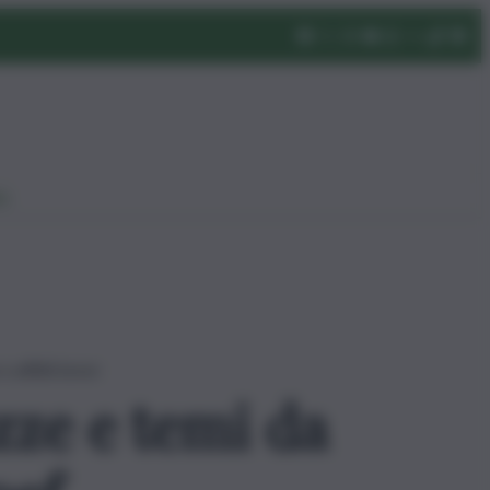
eo
 affitti brevi
zze e temi da