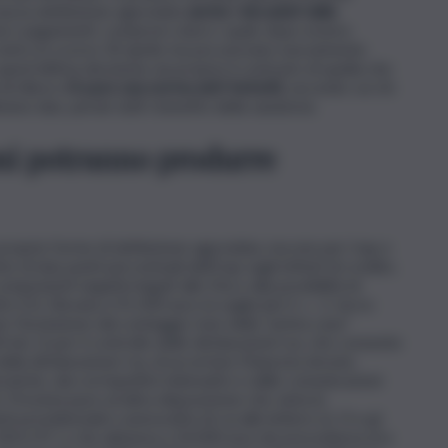
nuova definizione agevolata
anche i decaduti dalla
on i pagamenti, compresi coloro i quali, dopo essere
ne entro lo scorso 30 aprile ma poi avevano nuovamente
uest’ultima decisione sia proprio il contrario di quella che
di rilievo
c’è pure una norma anti-furbetti,
secondo cui chi
lmeno due, perde tutti i benefici della sanatoria.
ioni potranno produrre
e proprie forme di definizione agevolata, ma non per Irap e
 di due punti percentuali dell’Irap sugli istituti di credito,
mponenti negativi legati alle Dta e alla possibilità di
t.21). Elevata a 91.500 euro la soglia (art.5, c. 2, terzo
’esclusione dal conteggio Isee della “prima casa”
-bis 1) per il controllo delle dichiarazioni Iva, che consente
della dichiarazione Iva, di accertare l’imposta dovuta
roniche, dai corrispettivi telematici e dalle comunicazioni
). Prevista pure un’altra disposizione che vieta la
 previdenziali e assicurativi di cui alle lettere e), f) e g)
2421/97, e che abbassa a 50.000 euro (in precedenza era