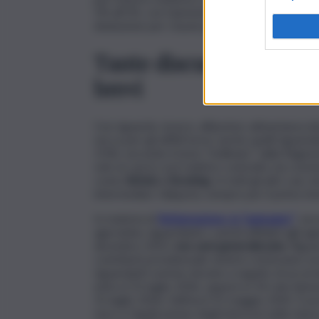
5% all’1%, con l’aumento del tetto da 3 mila a
deduzione per i buoni pasto (Art.4).
Tante discussioni sulla c
brevi
Con riguardo, invece, all’ipotesi, abbastanza d
secca per gli affitti brevi, anche quelli riguar
21%), secondo il testo “bollinato” dalla Ragion
solo ai casi in cui il relativo contratto sia conc
come
Airbnb o Booking
. In tutti gli altri casi
intermediari, l’aliquota, sempre per il primo im
In materia di
Rottamazione, la “quinquies”
, sec
agevolata, riguardante i carichi affidati agli a
dicembre 2023,
non sarà generalizzata
. Rigu
contributi previdenziali, mentre resteranno es
riguardanti somme dovute a seguito di accert
entro il 31 luglio 2026, oppure in 54 rate bime
31 luglio 2026, l’ultima il 31 maggio 2035. È 
euro e l’applicazione degli interessi nella mi