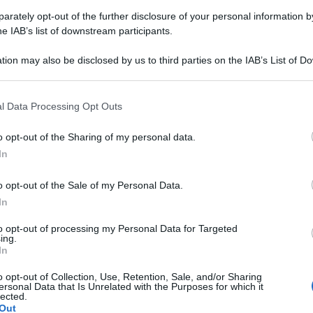
rately opt-out of the further disclosure of your personal information by
he IAB’s list of downstream participants.
ge di bilancio 2026
, dopo la “bollinatura” della Ragioneria
. Il testo, di 154 articoli, continua ancora a non essere
tion may also be disclosed by us to third parties on the IAB’s List of 
a un lato abbiamo il “nero su bianco” con riguardo ad alcuni
 that may further disclose it to other third parties.
areri contrari da parte di molti esponenti dell’opposizione
,
usione dell’iter di approvazione parlamentare e la
ere con la necessaria certezza quali saranno le disposizioni
l Data Processing Opt Outs
o opt-out of the Sharing of my personal data.
o punto certo la riduzione
In
o opt-out of the Sale of my Personal Data.
In
 che riguarda la riduzione dell’Irpef
per i redditi
to opt-out of processing my Personal Data for Targeted
dentemente pari al 35%) dell’aliquota cui assoggettare i
ing.
0 a 50.000 (Art.2). Confermato pure il
mantenimento, nel
In
ione della prima casa e 36% per la seconda casa (Art. 9).
 tax del 5% sugli aumenti contrattuali siglati nel 2025 e
o opt-out of Collection, Use, Retention, Sale, and/or Sharing
o a 28.000 euro. Saranno assoggettati all’imposta
ersonal Data that Is Unrelated with the Purposes for which it
lected.
00 euro, le somme erogate ai lavoratori per gli straordinari,
Out
 il 2026 la tassazione sui premi di risultato viene ridotta dal