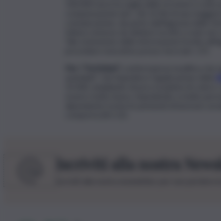
100.000 euro) la soglia delle iscrizioni a ruolo
compensazione (art. 26). Ai fini di una maggiore
comunicazione, da parte dell’Agenzia delle Ent
fatture emesse da debitori iscritti a ruolo nei
Tale estensione delle informazioni fornite all’
procedure esecutive presso terzi (art. 27).
Per i “forfettari”,
confermata la modifica che rig
assimilati” che impedisce l’applicazione della
f
35.000, ampliando di poco la platea di coloro 
essere molto basso, impedendo a molte persone
dipendente (come le pensioni) di lavorare avval
comporta (Art.12).
Iscriviti alla nostra News
Iscriviti alla nostra newsletter per non perdere 