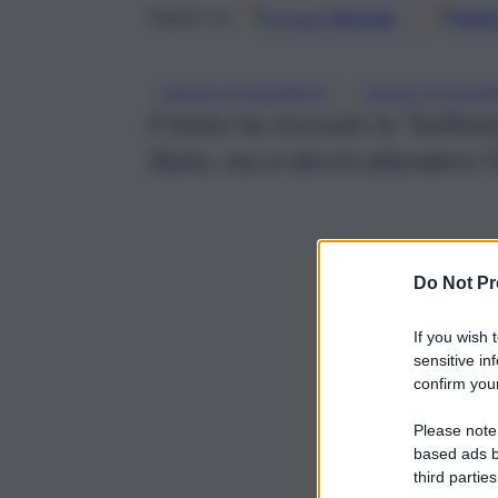
Google
Discover
Fonti 
Seguici su
, 
LEGGE DI BILANCIO
LEGGE DI BILA
Il testo ha ricevuto la “bollin
Stato, ma si dovrà attendere l
Do Not Pr
If you wish 
sensitive in
confirm your
Please note
based ads b
third parties