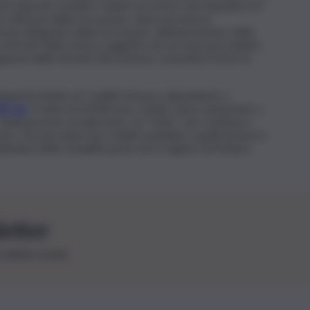
 per imposte erariali e relativi accessori che impedisce la
 efficacia della riscossione, viene prevista la
rate all’agente della riscossione, dell’ammontare delle
 confronti dello stesso soggetto nei sei mesi precedenti.
Agenzia delle Entrate-Riscossione consentirà l’avvio di
uarda il limite di “redditi di lavoro dipendente o
lat tax
. Il tetto di 30.000 euro, infatti, viene aumentato a
i quali possono avvalersene. Un “tetto” che continua a
, che percepiscono redditi assimilati a quelli da lavoro
endosi delle semplificazioni che il regime forfettario
letter
le ultime novità