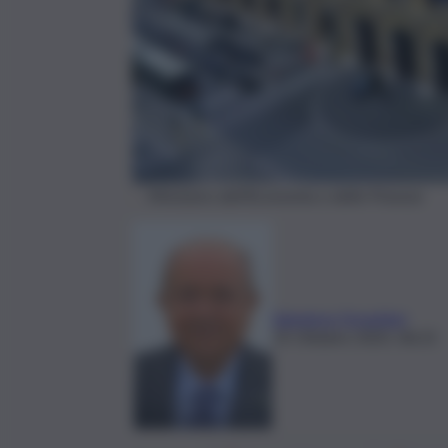
Ministero dell’Economia e delle Finanze
Salvatore Forastieri
25 Ottobre 2025, 06:22