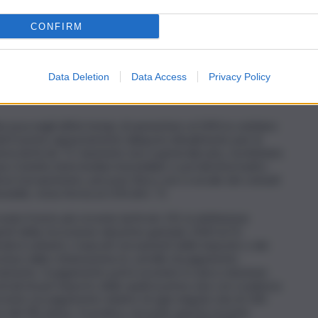
 5 mila euro. Previsto pure l’aumento a 10 euro della
CONFIRM
edolare al 26% per gli affitti
Data Deletion
Data Access
Privacy Policy
iscussa negli ultimi tempi, di aumentare al 26% la cedolare
danti il primo appartamento (aliquota attualmente pari al
eria (articolo 7), l’aumento non è generalizzato, ma limitato
luso tramite intermediari immobiliari o portali informatici,
, dove il proprietario, persone fisica, non si avvale dei cennati
mobile, resta ferma al 21% (Art. 7).
ondo il testo più recente (articolo 23), la definizione
genti della riscossione dal primo gennaio 2020 al 31
arderà soltanto i mancati versamenti delle imposte o dei
cluse dalla rottamazione le cartelle di pagamento
amento. Il pagamento potrà avvenire in unica soluzione
strali di pari importo delle quali la prima rata con scadenza
previsto un pagamento minimo di ogni singola rata di 100
sura del 4% annuo. In pratica, secondo questa recente