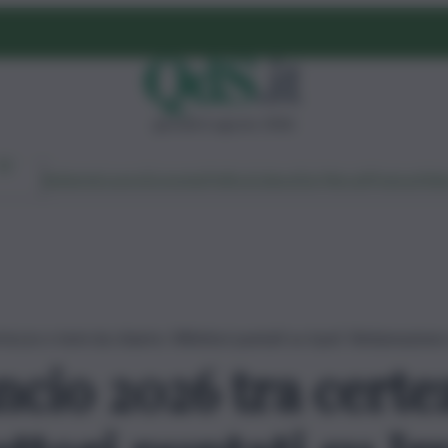
giovedì 6 agosto 2026
Ambiente
Lavoro
Economia
Politica
Cultura
Dai Mercati
Podcast
Vid
ezze e temi da chiarire. Riflettori puntati su Irpef, Rottamazione e
ncio 2026 tra certe