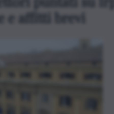
ettori puntati su Ir
e affitti brevi