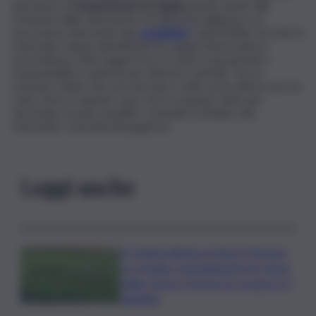
permesso di
smascherare la coppia
, grazie anche alla
revisione delle telecamere di videosorveglianza e al
successivo intervento dei
carabinieri
. Quest’ultimi, arrivati al
ristorante, hanno identificato la coppia rintracciata in
precedenza, fatto pagare loro il conto e poi portato i
responsabili in caserma per ulteriori controlli. “Se mi
avessero detto che non avevano i soldi, avrei offerto loro la
cena. Però, in questo caso, non è un gesto fatto per
necessità, ma per inciviltà”, conclude la titolare del
ristorante, Concetta Buongiorno.
Leggi anche
Il Catania elimina ai rigori il Vicenza
e si regala i trentaduesimi di Coppa
Italia contro il Parma: la cronaca e il
tabellino