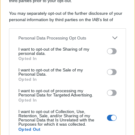
third parties prior to your opt-out.
You may separately opt-out of the further disclosure of your
personal information by third parties on the IAB’s list of
© 2026 | Ediservice s.r.l. 95126 Catania – Via Principe
downstream participants.
Nicola, 22 – P.IVA: 01153210875 – Cciaa Catania n.
Personal Data Processing Opt Outs
This information may also be disclosed by us to third parties
01153210875 – Quotidiano di Sicilia usufruisce dei
on the IAB’s List of Downstream Participants that may further
contributi di cui al D.lgs n. 70/2017
I want to opt-out of the Sharing of my
disclose it to other third parties.
personal data.
Opted In
I want to opt-out of the Sale of my
Personal Data.
Chi Siamo
Opted In
Fondazione Etica e Valori Marilù Tregua
Fondatore Carlo Alberto Tregua
Lavora con noi
I want to opt-out of processing my
Personal Data for Targeted Advertising.
Gerenza
Opted In
I want to opt-out of Collection, Use,
Retention, Sale, and/or Sharing of my
Personal Data that Is Unrelated with the
Purposes for which it was collected.
Opted Out
Scarica l’app