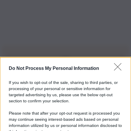
Do Not Process My Personal Information
Iscriviti alla nostra Newsletter
If you wish to opt-out of the sale, sharing to third parties, or
Iscriviti alla nostra newsletter per non perdere le ultime
processing of your personal or sensitive information for
novità
targeted advertising by us, please use the below opt-out
section to confirm your selection.
Iscriviti Ora
Please note that after your opt-out request is processed you
may continue seeing interest-based ads based on personal
information utilized by us or personal information disclosed to