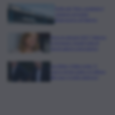
Truffa del “finto carabiniere”,
catanese arrestato
all’aeroporto di Palermo
Verso le elezioni 2027, Palermo
in fermento: l’avanti tutta di
Varchi agita il centrodestra
Joe Biden, il figlio rivela: “Il
cancro di mio padre si è diffuso
alle ossa, è molto doloroso”