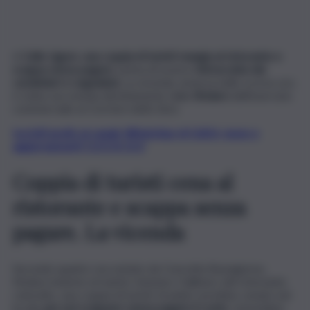
A
Celle Ligure
,
una coppia di turisti mangia al ristorante e
scappa senza pagare
, prima di essere
rintracciata dai
carabinieri e segnalata.
La vicenda, emersa nelle scorse ore,
è stata raccontata direttamente dalla
titolare
dell’esercizio
commerciale al
Corriere della Sera
.
Iscriviti gratis al canale WhatsApp di QdS.it, news e
aggiornamenti CLICCA QUI
Coppia di turisti cena al
ristorante e scappa senza
pagare. La vicenda
Secondo quanto raccontato da Concetta Buongiorno,
titolare insieme al marito Gennaro Gallinaro del ristorante
coinvolto, una coppia di turisti stranieri avrebbe cenato nel
locale
per poi scappare senza pagare il conto
. Immediato