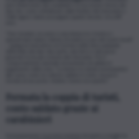
però l’intervento dei carabinieri e il successivo fermo dei
due che, come sottolineato dalla titolare del ristorante a
Celle Ligure, hanno poi pagato quanto dovuto: circa 89
euro.
“Due stranieri, un uomo e una donna tra i trenta e i
quarant’anni, hanno chiesto di sedersi a uno dei nostri tavoli”.
– spiega la ristoratrice al
Corriera della Sera
, parlando
dell’ordine dei due: due spritz, due birre e due pizze
gourmet tra le più costose del ristorante. Poi, il
comportamento anomalo al momento di saldare il
pagamento della cena. “La donna si è alzata avvicinandosi
alla cassa, come se volesse saldare il conto, ma poi è
tornata al suo posto. Intanto, l’uomo era sparito”.
Fermata la coppia di turisti,
conto saldato grazie ai
carabinieri
Fortunatamente, la pronta reazione di marito e moglie ha