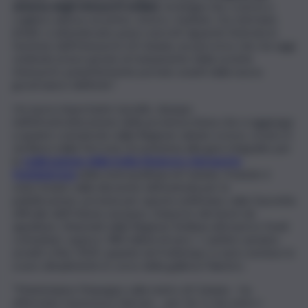
sistema degli Interporti siciliani
, strategia che ci porta a
cogliere adesso un primo, storico, risultato. Da vent’anni,
infatti, si attendevano passi concreti riguardo l’entrata in
funzione dell’Interporto di Catania, un percorso che sta oggi
vedendo la luce grazie al risanamento della società
Interporti, pazientemente portato avanti dalla nuova
governance dell’ente”.
Un nuovo importante tassello, dunque,
nell’infrastrutturazione della provincia etnea che si aggiunge
a quanto comunicato dalla Regione sabato scorso, ovvero il
via libera dalla Ferrovia Circumetnea alla gara d’appalto per
la
realizzazione della tratta Stesicoro-Aeroporto
Fontanarossa
della metropolitana di Catania. Il bando è
stato inviato dalla direzione dell’azienda per la
pubblicazione, prevista per questa settimana, sulla Gazzetta
ufficiale dell’Unione europea. L’importo dei lavori da
appaltare, finanziati dalla Regione Siciliana attraverso fondi
comunitari, supera i 380 milioni di euro. I cantieri saranno
avviati a fine 2020, quando nel frattempo si sarà concluso lo
scavo attualmente in corso della galleria Palestro.
“Manteniamo l’impegno sulla metro di Catania – ha
affermato l’assessore Falcone – per far sì che entro i