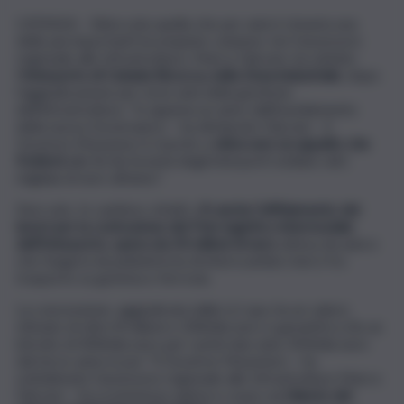
CATANIA – Sbloccata quella che per anni è rimasta una
delle più importanti incompiute catanesi. Ieri l’assessore
regionale alle Infrastrutture, Marco Falcone, ha visitato
l’
Interporto di Catania Bicocca, nella Zona industriale
, dopo
l’aggiudicazione per nove anni della gestione
dell’infrastruttura. “In appena un anno dall’insediamento
della nuova Governance – ha dichiarato Falcone – il
Governo Musumeci è riuscito a
sbloccare un appalto che
frutterà
alla Sis (la Società degli interporti siciliani, ndr)
migliaia di euro all’anno”.
Non solo. In cantiere, infatti,
c’è anche l’affidamento dei
lavori per la costruzione del Polo logistico intermodale
dell’Interporto, opera da 20 milioni di euro
attesa da anni e
che fungerà da piattaforma di interscambio merci fra
trasporto su gomma e ferrovia.
La concessione, aggiudicata dalla Lct spa, ha un valore
stimato di oltre 8 milioni e 200mila euro e garantirà a Sis un
introito di 400mila euro per i primi due anni, 450mila euro
dal terzo anno in poi. “Il Governo Musumeci – ha
sottolineato l’assessore regionale alle Infrastrutture Marco
Falcone – ha scommesso anima e corpo sul
rilancio del