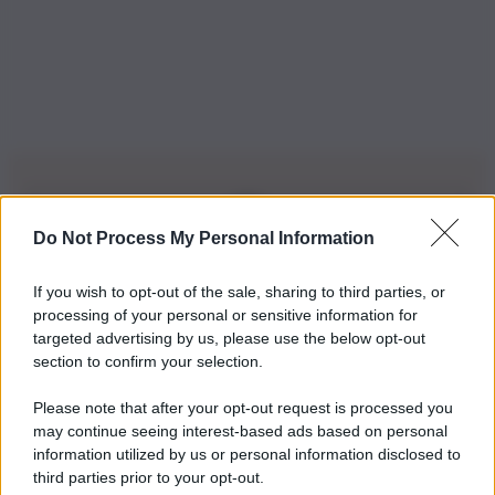
Do Not Process My Personal Information
Iscriviti alla nostra Newsletter
If you wish to opt-out of the sale, sharing to third parties, or
Iscriviti alla nostra newsletter per non perdere le ultime
processing of your personal or sensitive information for
novità
targeted advertising by us, please use the below opt-out
section to confirm your selection.
Iscriviti Ora
Please note that after your opt-out request is processed you
may continue seeing interest-based ads based on personal
information utilized by us or personal information disclosed to
third parties prior to your opt-out.