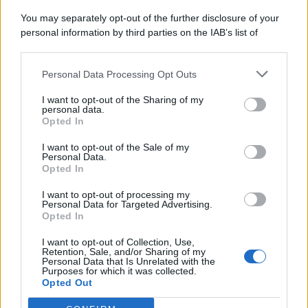
You may separately opt-out of the further disclosure of your
personal information by third parties on the IAB’s list of
© 2026 | Ediservice s.r.l. 95126 Catania – Via Principe
downstream participants.
Nicola, 22 – P.IVA: 01153210875 – Cciaa Catania n.
Personal Data Processing Opt Outs
This information may also be disclosed by us to third parties
01153210875 – Quotidiano di Sicilia usufruisce dei
on the IAB’s List of Downstream Participants that may further
contributi di cui al D.lgs n. 70/2017
I want to opt-out of the Sharing of my
disclose it to other third parties.
personal data.
Opted In
I want to opt-out of the Sale of my
Personal Data.
Chi Siamo
Opted In
Fondazione Etica e Valori Marilù Tregua
Fondatore Carlo Alberto Tregua
Lavora con noi
I want to opt-out of processing my
Personal Data for Targeted Advertising.
Gerenza
Opted In
I want to opt-out of Collection, Use,
Retention, Sale, and/or Sharing of my
Personal Data that Is Unrelated with the
Purposes for which it was collected.
Opted Out
Scarica l’app