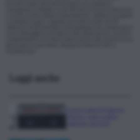
prossimi cinque anni l’infrastruttura sia completa e
consegnata ai cittadini. In soli 18 mesi il Governo Musumeci
è riuscito a intercettare il finanziamento, definire il progetto
e mandarlo in gara. L’appalto prevede un lotto da 6,8
chilometri di infrastruttura metropolitana che comprende lo
scavo della galleria da Palestro fino all’aeroporto, nonché il
completamento e le attrezzature di ben otto stazioni, di cui
alcune già in costruzione, da piazza Stesicoro fino a
Fontanarossa”.
Leggi anche
Scontro sulla A29 Palermo-
Mazara, code e traffico
rallentato: due feriti