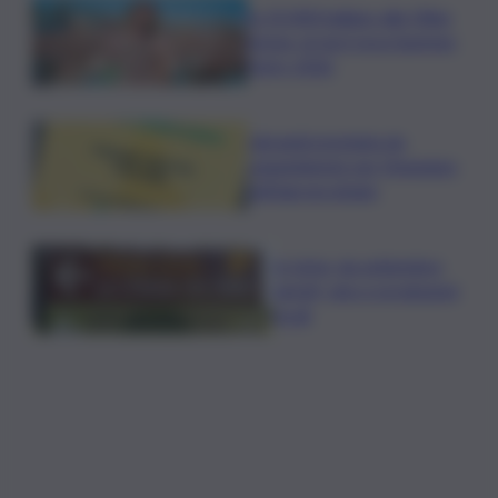
In 25.000 ballano alla Olbia
Arena, al via il Jova Summer
Party 2026
Librandi premiata da
Legambiente per l’impegno
nell’agroecologia
In Istria, da settembre
tartufi, vino e produzioni
locali