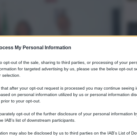
ocess My Personal Information
to opt-out of the sale, sharing to third parties, or processing of your per
formation for targeted advertising by us, please use the below opt-out s
 selection.
 that after your opt-out request is processed you may continue seeing i
ased on personal information utilized by us or personal information dis
 prior to your opt-out.
rately opt-out of the further disclosure of your personal information by
to due posti letto per pazienti affetti da malattie rare
he IAB’s list of downstream participants.
. I quattro posti sono stati allestiti pressi l’unità operativa
ichilone che ha manifestato la disponibilità alla presa in
tion may also be disclosed by us to third parties on the IAB’s List of 
omplessità.