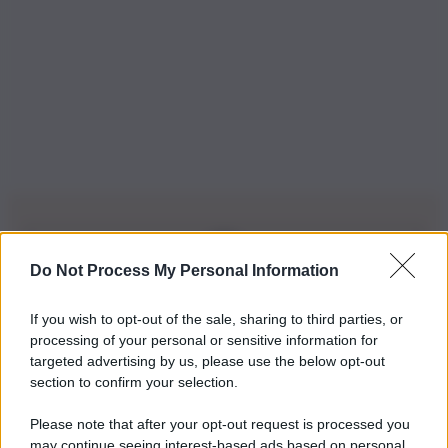
Do Not Process My Personal Information
Iscriviti alla nostra Newsletter
If you wish to opt-out of the sale, sharing to third parties, or
Iscriviti alla nostra newsletter per non perdere le ultime
processing of your personal or sensitive information for
novità
targeted advertising by us, please use the below opt-out
section to confirm your selection.
Iscriviti Ora
Please note that after your opt-out request is processed you
may continue seeing interest-based ads based on personal