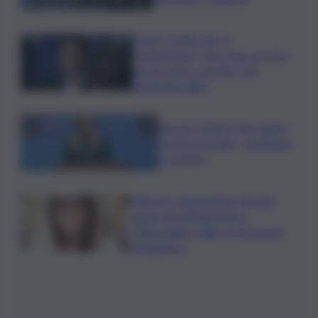
Covid, ‘Conte-day’ in
commissione: “non sono un eroe
ma un uomo corretto, non
troverete nulla”
Guccini, Meloni: l’ho amato
e mi ha formato, continuerò
a cantarlo
Palermo, l’operazione Varchi è
anche nel Sottogoverno:
D’Alessandro nella commissione
Urbanistica