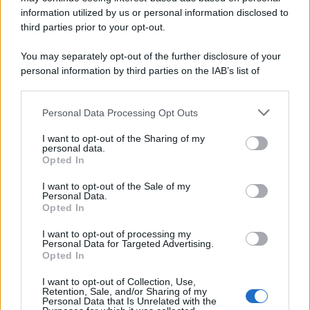
information utilized by us or personal information disclosed to
third parties prior to your opt-out.
You may separately opt-out of the further disclosure of your
personal information by third parties on the IAB’s list of
© 2026 | Ediservice s.r.l. 95126 Catania – Via Principe
downstream participants.
Nicola, 22 – P.IVA: 01153210875 – Cciaa Catania n.
Personal Data Processing Opt Outs
This information may also be disclosed by us to third parties
01153210875 – Quotidiano di Sicilia usufruisce dei
on the IAB’s List of Downstream Participants that may further
contributi di cui al D.lgs n. 70/2017
I want to opt-out of the Sharing of my
disclose it to other third parties.
personal data.
Opted In
I want to opt-out of the Sale of my
Personal Data.
Chi Siamo
Opted In
Fondazione Etica e Valori Marilù Tregua
Fondatore Carlo Alberto Tregua
Lavora con noi
I want to opt-out of processing my
Personal Data for Targeted Advertising.
Gerenza
Opted In
I want to opt-out of Collection, Use,
Retention, Sale, and/or Sharing of my
Personal Data that Is Unrelated with the