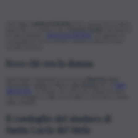
Una tragica
caduta in bicicletta
, forse causata da un malore
improvviso, è costata la vita a
Sweety Unnuth
, una donna di
47 anni residente a
Santa Lucia del Mela
. La tragedia si è
consumata ieri sera in via Serri, mentre la donna si stava
recando al lavoro.
Ecco chi era la donna
Nonostante i tempestivi soccorsi e la
disperata cors
a
all’ospedale Fogliani di Milazzo,
per Sweety
non c’è
stato
nulla da fare
. La 47enne, che viveva nel comune tirrenico
con il compagno e i figli, era una figura conosciuta e amata
dalla comunità.
Il cordoglio del sindaco di
Santa Lucia del Mela