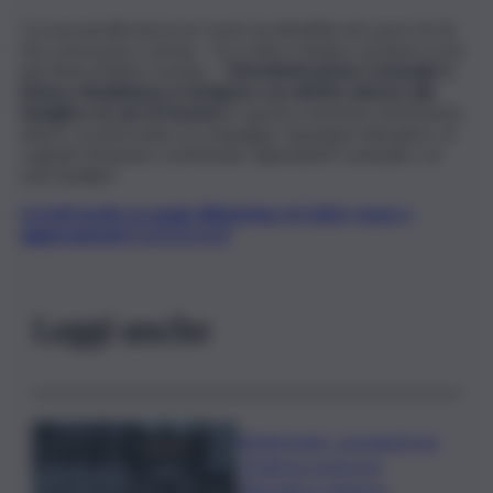
“La sua perdita lascia un vuoto incolmabile nel cuore di chi
l’ha conosciuta e amata – ha scritto il sindaco di Santa Lucia
del Mela Matteo Sciotto –
L’Amministrazione Comunale e
l’intera cittadinanza si stringono con affetto attorno alla
famiglia e ai cari di Sweety
in questo momento di immenso
dolore, in particolare al compagno Giuseppe Salvadore, ai
cognati Domenico ed Antonio, dipendenti comunali, e ai
suoi familiari”.
Iscriviti gratis al canale WhatsApp di QdS.it, news e
aggiornamenti CLICCA QUI
Leggi anche
Bitdefender: popolarità de
L’Odissea usata per
diffondere malware