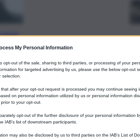
preferite
ocess My Personal Information
, 
ERGENZA
MALTEMPO SICILIA
nale della sigla sindacale sottolinea
to opt-out of the sale, sharing to third parties, or processing of your per
formation for targeted advertising by us, please use the below opt-out s
isarcimenti si vada anche agli
 selection.
 per i lavoratori dei settori colpiti
 that after your opt-out request is processed you may continue seeing i
te previsti”
ased on personal information utilized by us or personal information dis
 prior to your opt-out.
rately opt-out of the further disclosure of your personal information by
he IAB’s list of downstream participants.
tion may also be disclosed by us to third parties on the IAB’s List of 