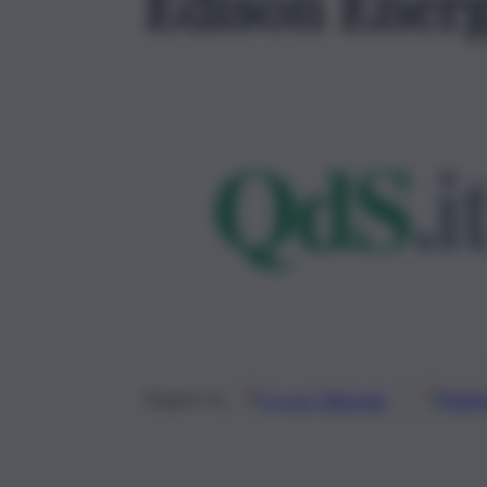
Edison Energ
Google
Discover
Fonti 
Seguici su