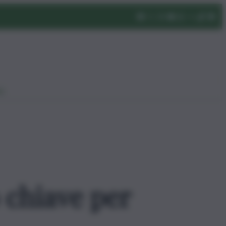
eo
o chiave per