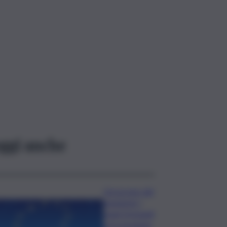
ggi anche
L’oroscopo del
weekend, i
segni fortunati
e le previsioni