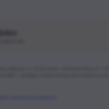
letter
le ultime novità
26 | Ediservice s.r.l. 95126 Catania – Via Principe Nicola, 22 – P
3210875 – Quotidiano di Sicilia usufruisce dei contributi di cui al
Alberto Tregua
Lavora con noi
Gerenza