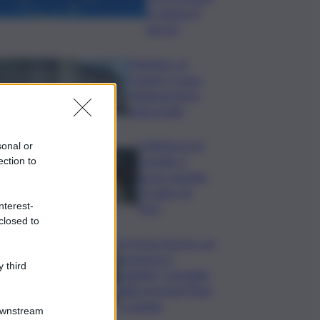
di sabato 8
agosto
Policlinico di
Catania, in gara
l’adeguamento
antincendio
Collettore Aci
sonal or
Castello, il
ection to
nuovo appello:
“Si sblocchi
nterest-
l’iter”
closed to
Se fosse il lavoro ad
assumere il
 third
capitale? Un’analisi
della vicenda Pfizer
a Catania
Downstream