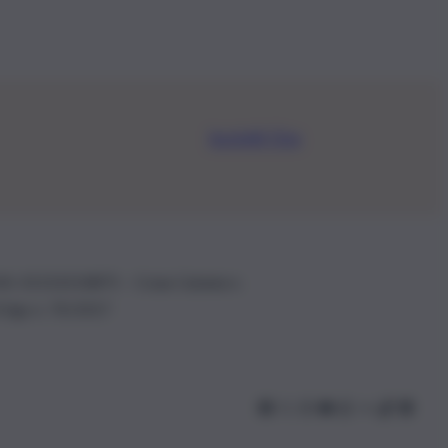
Iscriviti Ora
.IVA: 01153210875 – Cciaa Catania n.
 D.lgs n. 70/2017