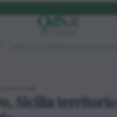
venerdì 7 agosto 2026
Ambiente
Lavoro
Economia
Politica
Cultura
Dai Mercati
Podcast
Vid
ave per Edison Energia
o, Sicilia territori