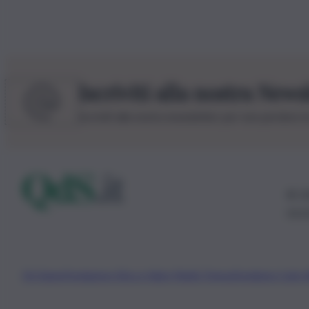
Iscriviti alla nostra News
Iscriviti alla nostra newsletter per non perdere 
© 20
0115
Chi Siamo
Fondazione Etica e Valori Marilù Tregua
Fondatore Carlo 