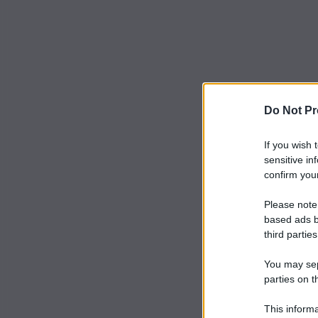
Do Not Pr
If you wish 
sensitive in
confirm your
Please note
based ads b
third parties
You may sepa
parties on t
This informa