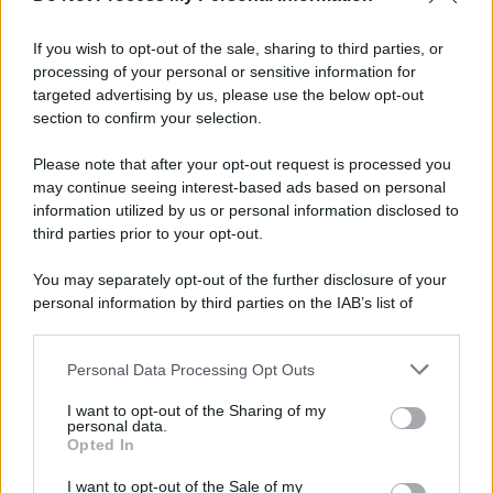
Iscriviti alla nostra Newsletter
If you wish to opt-out of the sale, sharing to third parties, or
Iscriviti alla nostra newsletter per non perdere le ultime
processing of your personal or sensitive information for
novità
targeted advertising by us, please use the below opt-out
section to confirm your selection.
Iscriviti Ora
Please note that after your opt-out request is processed you
may continue seeing interest-based ads based on personal
information utilized by us or personal information disclosed to
third parties prior to your opt-out.
You may separately opt-out of the further disclosure of your
personal information by third parties on the IAB’s list of
© 2026 | Ediservice s.r.l. 95126 Catania – Via Principe
downstream participants.
Nicola, 22 – P.IVA: 01153210875 – Cciaa Catania n.
Personal Data Processing Opt Outs
This information may also be disclosed by us to third parties
01153210875 – Quotidiano di Sicilia usufruisce dei
on the IAB’s List of Downstream Participants that may further
contributi di cui al D.lgs n. 70/2017
I want to opt-out of the Sharing of my
disclose it to other third parties.
personal data.
Opted In
I want to opt-out of the Sale of my