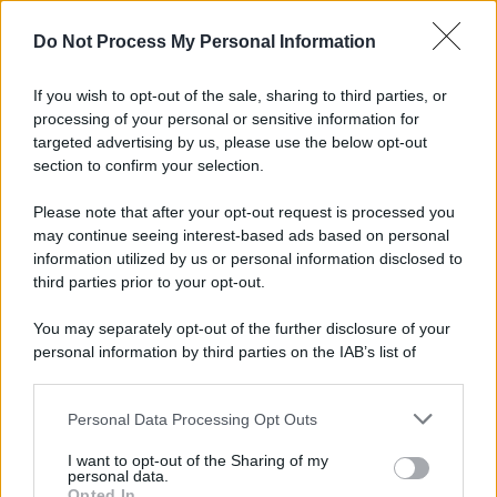
Do Not Process My Personal Information
Iscriviti alla nostra Newsletter
If you wish to opt-out of the sale, sharing to third parties, or
Iscriviti alla nostra newsletter per non perdere le ultime
processing of your personal or sensitive information for
novità
targeted advertising by us, please use the below opt-out
section to confirm your selection.
Iscriviti Ora
Please note that after your opt-out request is processed you
may continue seeing interest-based ads based on personal
information utilized by us or personal information disclosed to
third parties prior to your opt-out.
You may separately opt-out of the further disclosure of your
personal information by third parties on the IAB’s list of
© 2026 | Ediservice s.r.l. 95126 Catania – Via Principe
downstream participants.
Nicola, 22 – P.IVA: 01153210875 – Cciaa Catania n.
Personal Data Processing Opt Outs
This information may also be disclosed by us to third parties
01153210875 – Quotidiano di Sicilia usufruisce dei
on the IAB’s List of Downstream Participants that may further
contributi di cui al D.lgs n. 70/2017
I want to opt-out of the Sharing of my
disclose it to other third parties.
personal data.
Opted In