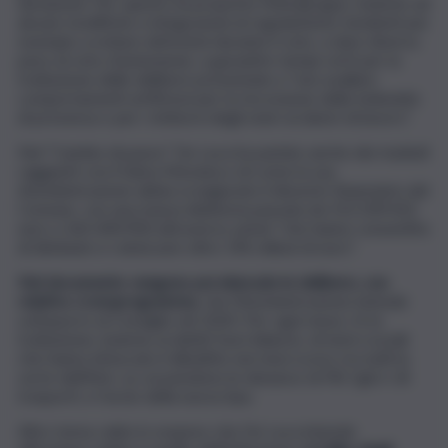
deviazioni. Per questo ha proposto l’intergruppo, insieme ad
alcune modifiche e integrazioni al regolamento tendenti per
esempio a evitare defezioni durante il voto, a dare diverso
peso al voto d’astensione, a garantire tempi certi per la
trattazione delle delibere presentate a “non avallare
comportamenti artificiosi per la riscossione delle indennità
di presenza o per i rimborsi degli oneri ai datori di lavoro”.
Nel “Cambio di passo” De Luca ha parlato anche dei risultati
raggiunti con il Salva-Messina e di come la sua
Amministrazione abbia scongiurato il dissesto finanziario del
Comune, con una massa debitoria passata da 552.209.432
euro a 365.440.900 attraverso azioni “che hanno consentito
di diminuire e rateizzare oltre 196 milioni di euro”.
Nel documento vengono poi elencate le delibere, con
relativo cronoprogramma
, che l’Amministrazione intende
sottoporre al Consiglio nel 2020. Per ogni mese c’è la
trattazione, insieme ai debiti fuori bilancio, di temi cruciali
che hanno infuocato il dibattito nei mesi scorsi, tra tutti la
sorte dell’Atm, su cui pendono le denunce di Filt Cgil e Uil
trasporti, e l’avvio della nuova Spa.
Altro tema caldo in sospeso che De Luca intende