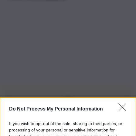
Do Not Process My Personal Information
Iscriviti alla nostra Newsletter
If you wish to opt-out of the sale, sharing to third parties, or
Iscriviti alla nostra newsletter per non perdere le ultime
processing of your personal or sensitive information for
novità