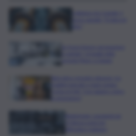
Collettore Aci Castello, il
nuovo appello: “Si sblocchi
l’iter”
Se fosse il lavoro ad assumere
il capitale? Un’analisi della
vicenda Pfizer a Catania
Rete idrica, incendi e dissesto, tra
fragilità naturale e mano umana.
Cocina al QdS: “Così agiamo contro
le emergenze”
Bitdefender: popolarità de
L’Odissea usata per
diffondere malware