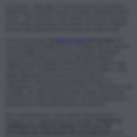
Le reazioni – dalla Lega a Fi, da OraMessina a LiberaMe e
Sicilia futura, ma anche da parte di alcuni componenti di Pd
e M5s – sono di chi non vuole tornare al voto ma che in un
certo senso vuole alzare la posta per non essere relegato
al ruolo, nelle attività d’Aula, di avamposto della Giunta.
Nel suo documento,
un
Salva-Messina
atto secondo
, De
Luca ha spiegato l’esigenza di un cambiamento nei rapporti
con il Consiglio, dove non ha un suo gruppo, facendo la
cronistoria di quanto successo in 18 mesi di attività:
dall’approvazione del Salva-Messina alla bocciatura e agli
“affossamenti” di delibere di un certo peso politico, come
quelle riguardanti la vecchia e la nuova Atm o il
regolamento sugli ispettori ambientali. Il sindaco ha
sottolineato un comportamento confuso e schizofrenico del
Consiglio, che nelle votazioni sembra seguire più che una
linea precisa, l’umore del momento, per inesperienza, poca
preparazione, sollecitazioni esterne, insicurezza.
Nel “Cambio di passo”, testo che De Luca è pronto a
integrare con i suggerimenti dei consiglieri,
il sindaco ha
sottolineato la volontà di “blindare” il percorso che
porterebbe alla realizzazione del suo programma
, senza