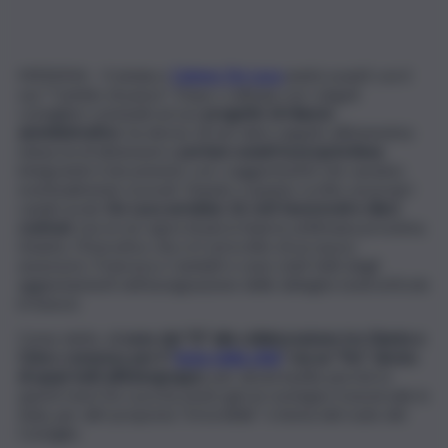
MESSINA – Il sindaco
Cateno De Luca
andrà avanti con il
suo “Cambio di passo”. Dopo i colloqui con i singoli
consiglieri comunali sul suo
progetto di rilancio
amministrativo
, ha deciso di non dare seguito all’ennesima
minaccia di dimissioni e
portare avanti la propria linea
,
integrando il documento con i suggerimenti che saranno
eventualmente ricevuti. Stando a quanto scritto sui propri
canali social,
De Luca avrebbe 16 voti favorevoli e dieci
contrari
, ma se ne saprà di più in Aula la settimana prossima.
Intanto, l’Esecutivo che si è arricchito di un nuovo
assessore, Francesco Caminiti e sono stati fatti degli
aggiustamenti nell’assegnazione delle deleghe (vedi articolo
in basso).
Come detto,
ci sono dei “Sì” alla collaborazione tra Giunta e
Civico consesso per il “
bene della città
” ma un “No” deciso
di quasi tutti all’intergruppo
, per alcuni inutile perché in
questi mesi De Luca ha avuto già un sostegno trasversale in
Aula, per altri proposta “irricevibile” e lesiva del ruolo del
Consiglio.