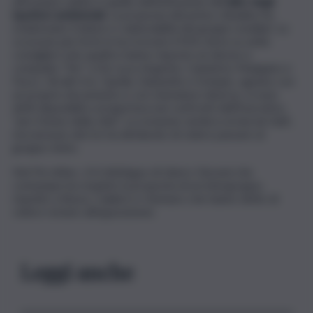
affrontare subito è quello dell’istituzione dell’
albo degli
ispettori ambientali
. La proposta del primo cittadino ha
evidenziato fratture e vulnerabilità dei gruppi consiliari. Lo
scossone più forte lo ha ricevuto il M5s dove su sette
consiglieri solo quattro hanno risposto un deciso e
compatto “No” a De Luca: Argento, Cannistrà, Mangano e
Fusco. Gli altri tre, Cipolla, Giannetto e Schepis, ognuno con
un proprio documento e con sfumature diverse, si sono
detti disponibili a un’apertura nei confronti dell’Esecutivo,
“per il bene della città”. La scissione sembra ormai nei fatti,
ma nessuno dei tre ha dichiarato di volere passare al
gruppo misto.
Nel Pd, infine, c’è il distinguo di Libero Gioveni che
comunque ha respinto la proposta di un intergruppo,
rispetto a Russo, Calabrò e Gennaro che hanno detto di
volere restare all’opposizione.
Leggi anche