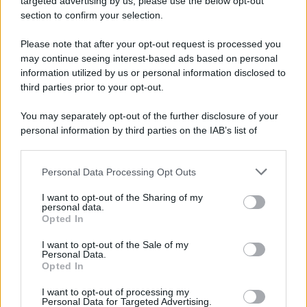
targeted advertising by us, please use the below opt-out
section to confirm your selection.
Iscriviti Ora
Please note that after your opt-out request is processed you
may continue seeing interest-based ads based on personal
information utilized by us or personal information disclosed to
third parties prior to your opt-out.
You may separately opt-out of the further disclosure of your
personal information by third parties on the IAB’s list of
© 2026 | Ediservice s.r.l. 95126 Catania – Via Principe
downstream participants.
Nicola, 22 – P.IVA: 01153210875 – Cciaa Catania n.
Personal Data Processing Opt Outs
This information may also be disclosed by us to third parties
01153210875 – Quotidiano di Sicilia usufruisce dei
on the IAB’s List of Downstream Participants that may further
contributi di cui al D.lgs n. 70/2017
I want to opt-out of the Sharing of my
disclose it to other third parties.
personal data.
Opted In
I want to opt-out of the Sale of my
Personal Data.
Chi Siamo
Opted In
Fondazione Etica e Valori Marilù Tregua
Fondatore Carlo Alberto Tregua
Lavora con noi
I want to opt-out of processing my
Personal Data for Targeted Advertising.
Gerenza