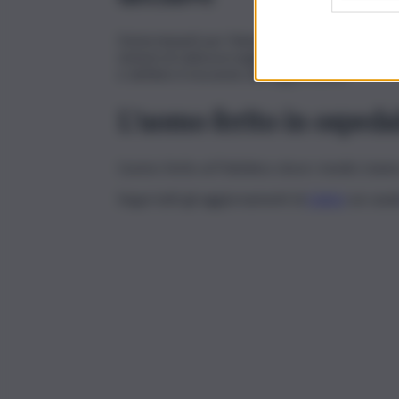
Determinanti per l’identificazione del presunt
sistemi di videosorveglianza della zona. Indagi
e definire il movente dell’aggressione.
L’uomo ferito in ospeda
L’uomo ferito al Policlinico dove i medici sta
Segui tutti gli aggiornamenti di
QdS.it
sui cana