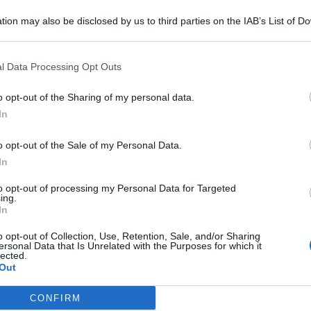
tion may also be disclosed by us to third parties on the IAB’s List of 
 that may further disclose it to other third parties.
l Data Processing Opt Outs
o opt-out of the Sharing of my personal data.
In
o opt-out of the Sale of my Personal Data.
In
nti
della
Squadra Mobile
con l’accusa di tentato omicidio
to opt-out of processing my Personal Data for Targeted
 al termine di una lite vicino al
Mercato Vascone, a
ing.
In
to avrebbe tentato di tornare verso il ferito, ma sarebbe
o opt-out of Collection, Use, Retention, Sale, and/or Sharing
ersonal Data that Is Unrelated with the Purposes for which it
lected.
Out
ni di videosorveglianza
CONFIRM