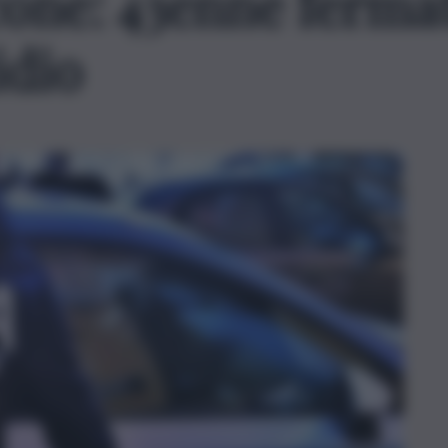
one: 43enne ferma
idio