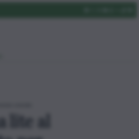
eo
entato omicidio
lite al