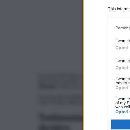
This informa
Participants
Persona
I want t
Opted 
I want t
Opted 
Un uomo di 43 anni è stato fermato dagli
age
I want 
dopo avere investito volontariamente un 62enne
Advertis
Messina
. Il fatto si è verificato ieri sera.
Opted 
Secondo gli investigatori, dopo il primo impat
I want t
stato fermato dalla presenza dei soccorritori.
of my P
was col
Opted 
Testimonianze e immagi
decisive