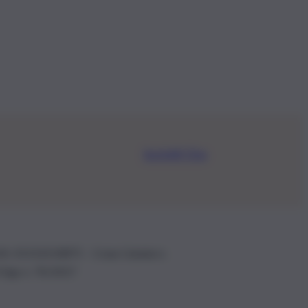
Iscriviti Ora
.IVA: 01153210875 – Cciaa Catania n.
 D.lgs n. 70/2017