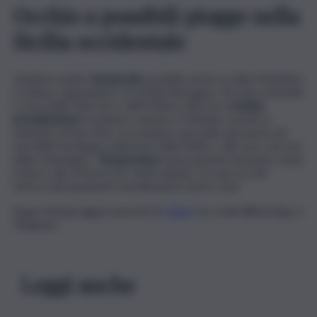
Occhio a possibili piogge nella
Sicilia occidentale
Qualche isolato
temporale
possibile anche su Alpi Marittime
e settore appenninico fra Emilia Romagna, Toscana orientale
e nord delle Marche e dell’Umbria. Alla sera
residue
precipitazioni
fra pianura veneta e Polesine, nuvole in
aumento al Sud. Non si escludono sporadici piovaschi nel
sud della Sardegna, nell’ovest della Sicilia e, alla sera, nel sud
della Campagna.
Temperature
senza grandi variazioni, al più
in lieve calo al Nord-Est. Venti deboli, con ancora dei
rinforzi dai quadranti meridionali al Centro-Sud.
Segui tutti gli aggiornamenti di
QdS.it
sui canali WhatsApp e
Telegram
Leggi anche