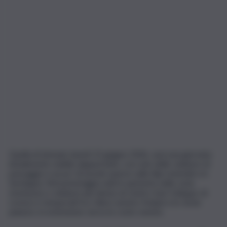
Quella di domani, lunedì 15 giugno 2026, sarà una giornata
inizialmente stabile dappertutto, con solo delle velature di
passaggio e un po’ di nuvole sparse sulle Alpi orientali e in
Sardegna. Nel pomeriggio nubi in aumento nelle zone
montuose e velature più dense al Centro-Sud. Sviluppo di
rovesci e temporali fra i rilievi veneto-friulani e le vicine
pianure, in estensione verso le coste venete.