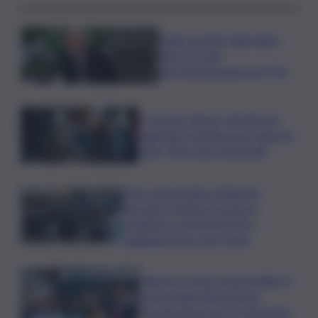
Sogin: in 2025 utile balza
oltre 2,5 mln,
decommissioning al 47,7%
Il “circolo vizioso” dei tirocini
regionali, la denuncia di Lauria al
QdS: “Non sono funzionali”
Caro voli in Sicilia, la Regione
proroga i rimborsi: la nuova
scadenza e gli importi per i
viaggiatori da e per l’Isola
Palermo, il molo trapezoidale si
avvicina alla città: al via la
fermata Amat per tre linee bus