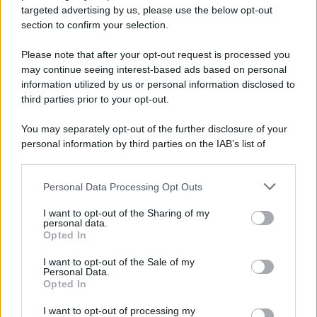
novità
targeted advertising by us, please use the below opt-out
section to confirm your selection.
Iscriviti Ora
Please note that after your opt-out request is processed you
may continue seeing interest-based ads based on personal
information utilized by us or personal information disclosed to
third parties prior to your opt-out.
You may separately opt-out of the further disclosure of your
personal information by third parties on the IAB’s list of
© 2026 | Ediservice s.r.l. 95126 Catania – Via Principe
downstream participants.
Nicola, 22 – P.IVA: 01153210875 – Cciaa Catania n.
Personal Data Processing Opt Outs
This information may also be disclosed by us to third parties
01153210875 – Quotidiano di Sicilia usufruisce dei
on the IAB’s List of Downstream Participants that may further
contributi di cui al D.lgs n. 70/2017
I want to opt-out of the Sharing of my
disclose it to other third parties.
personal data.
Opted In
I want to opt-out of the Sale of my
Personal Data.
Chi Siamo
Opted In
Fondazione Etica e Valori Marilù Tregua
Fondatore Carlo Alberto Tregua
Lavora con noi
I want to opt-out of processing my