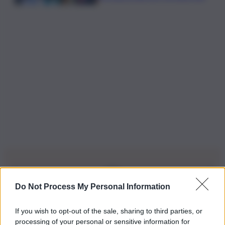
Do Not Process My Personal Information
Iscriviti alla nostra Newsletter
If you wish to opt-out of the sale, sharing to third parties, or
Iscriviti alla nostra newsletter per non perdere le ultime
processing of your personal or sensitive information for