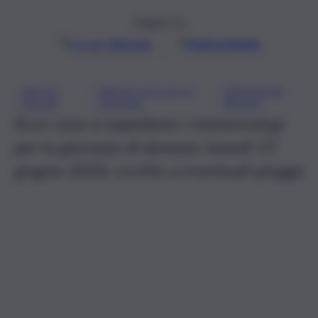
Seguici su
Google
Discover
Fonti preferite
METEO
METEO SICILIA 15
PREVISIONI
, 
, 
SICILIA
GIUGNO
METEO
Ecco cosa si aspettano i meteorologi
per la giornata di domani, lunedì 15
giugno 2026: occhio a eventuali piogge