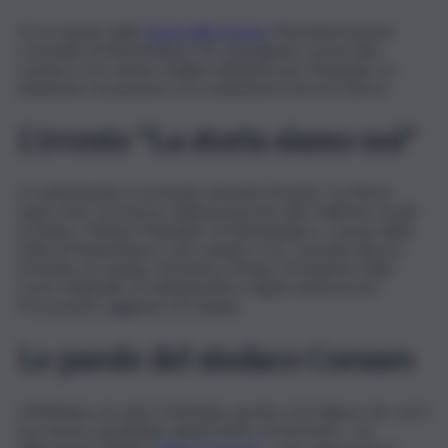
In occasione della
Festa della Donna
, l’Amministrazione
comunale di Misterbianco ha consegnato i premi alla
carriera a tre donne siciliane distintesi per l’impegno, la
dedizione, la passione e la competenza nel loro lavoro.
L’evento “La storia siamo noi”
Il conferimento è avvenuto durante l’evento “La Storia
siamo Noi”, promosso dall’assessorato alle Politiche sociali
al Teatro “Nelson Mandela” di Misterbianco. I premi della
Città di Misterbianco sono andati a: S.E. Carmela Librizzi,
Prefetto di Catania, Domenica Motta, Presidente della
Corte d’Appello di Caltanissetta e Agata Santonocito,
Procuratore aggiunto di Catania.
Le parole del sindaco Corsaro
«Mettiamo al centro l’esempio, grazie a tre figure che con il
loro lavoro quotidiano danno lustro al territorio – ha