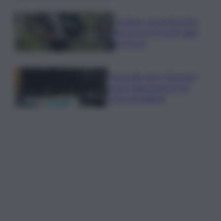
Outdoor, più praticanti e
più soccorsi: il nodo della
sicurezza
Fornacelle apre “Vinoteka”
spazio degustazione nel
cuore di Bolgheri