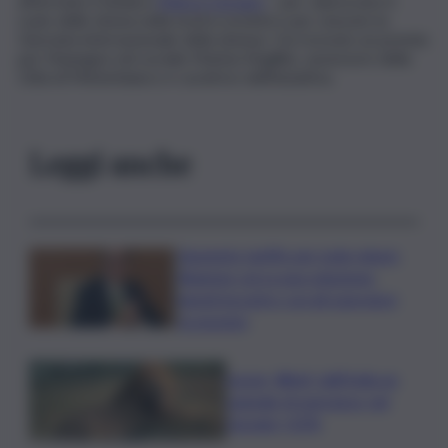
affermato il sindaco
Marco Corsaro
– per valorizzare il
ruolo delle donna nella nostra società e per onorare la
Giornata internazionale della donna». Ha ricevuto un premio
per l’impegno nel sociale Marina Virgillito, assessore della
Città di Misterbianco e curatrice dell’iniziativa.
Leggi anche
Aumento tariffe per isole minori,
Regione cerca una soluzione:
lunedì incontro con gli operatori
economici
Leone, Wwf: dall’India un
segnale di speranza, nel
Gurajat +32%