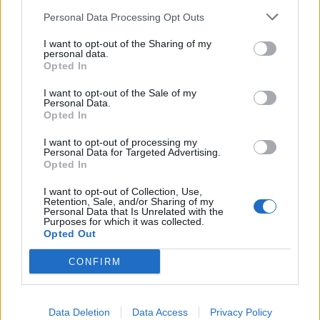
Nicola, 22 – P.IVA: 01153210875 – Cciaa Catania n.
Personal Data Processing Opt Outs
This information may also be disclosed by us to third parties
01153210875 – Quotidiano di Sicilia usufruisce dei
on the IAB’s List of Downstream Participants that may further
contributi di cui al D.lgs n. 70/2017
I want to opt-out of the Sharing of my
disclose it to other third parties.
personal data.
Opted In
I want to opt-out of the Sale of my
Personal Data.
Chi Siamo
Opted In
Fondazione Etica e Valori Marilù Tregua
Fondatore Carlo Alberto Tregua
Lavora con noi
I want to opt-out of processing my
Personal Data for Targeted Advertising.
Gerenza
Opted In
I want to opt-out of Collection, Use,
Retention, Sale, and/or Sharing of my
Personal Data that Is Unrelated with the
Purposes for which it was collected.
Opted Out
Scarica l’app
CONFIRM
Privacy Policy
Preferenze Privacy
Data Deletion
Data Access
Privacy Policy