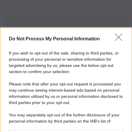
Do Not Process My Personal Information
Iscriviti alla nostra Newsletter
If you wish to opt-out of the sale, sharing to third parties, or
Iscriviti alla nostra newsletter per non perdere le ultime
processing of your personal or sensitive information for
novità
targeted advertising by us, please use the below opt-out
section to confirm your selection.
Iscriviti Ora
Please note that after your opt-out request is processed you
may continue seeing interest-based ads based on personal
information utilized by us or personal information disclosed to
third parties prior to your opt-out.
You may separately opt-out of the further disclosure of your
personal information by third parties on the IAB’s list of
© 2026 | Ediservice s.r.l. 95126 Catania – Via Principe
downstream participants.