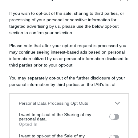
Iscriviti alla nostra Newsletter
If you wish to opt-out of the sale, sharing to third parties, or
Iscriviti alla nostra newsletter per non perdere le ultime
processing of your personal or sensitive information for
novità
targeted advertising by us, please use the below opt-out
section to confirm your selection.
Iscriviti Ora
Please note that after your opt-out request is processed you
may continue seeing interest-based ads based on personal
information utilized by us or personal information disclosed to
third parties prior to your opt-out.
You may separately opt-out of the further disclosure of your
personal information by third parties on the IAB’s list of
© 2026 | Ediservice s.r.l. 95126 Catania – Via Principe
downstream participants.
Nicola, 22 – P.IVA: 01153210875 – Cciaa Catania n.
Personal Data Processing Opt Outs
This information may also be disclosed by us to third parties
01153210875 – Quotidiano di Sicilia usufruisce dei
on the IAB’s List of Downstream Participants that may further
contributi di cui al D.lgs n. 70/2017
I want to opt-out of the Sharing of my
disclose it to other third parties.
personal data.
Opted In
I want to opt-out of the Sale of my