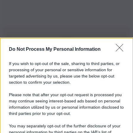
Do Not Process My Personal Information
Iscriviti alla nostra Newsletter
If you wish to opt-out of the sale, sharing to third parties, or
Iscriviti alla nostra newsletter per non perdere le ultime
processing of your personal or sensitive information for
novità
targeted advertising by us, please use the below opt-out
section to confirm your selection.
Iscriviti Ora
Please note that after your opt-out request is processed you
may continue seeing interest-based ads based on personal
information utilized by us or personal information disclosed to
third parties prior to your opt-out.
You may separately opt-out of the further disclosure of your
personal information by third parties on the IAB’s list of