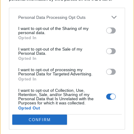
© 2026 | Ediservice s.r.l. 95126 Catania – Via Principe
downstream participants.
Nicola, 22 – P.IVA: 01153210875 – Cciaa Catania n.
Personal Data Processing Opt Outs
This information may also be disclosed by us to third parties
01153210875 – Quotidiano di Sicilia usufruisce dei
on the IAB’s List of Downstream Participants that may further
contributi di cui al D.lgs n. 70/2017
I want to opt-out of the Sharing of my
disclose it to other third parties.
personal data.
Opted In
I want to opt-out of the Sale of my
Personal Data.
Chi Siamo
Opted In
Fondazione Etica e Valori Marilù Tregua
Fondatore Carlo Alberto Tregua
Lavora con noi
I want to opt-out of processing my
Personal Data for Targeted Advertising.
Gerenza
Opted In
I want to opt-out of Collection, Use,
Retention, Sale, and/or Sharing of my
Personal Data that Is Unrelated with the
Purposes for which it was collected.
Opted Out
Scarica l’app
CONFIRM
Privacy Policy
Preferenze Privacy