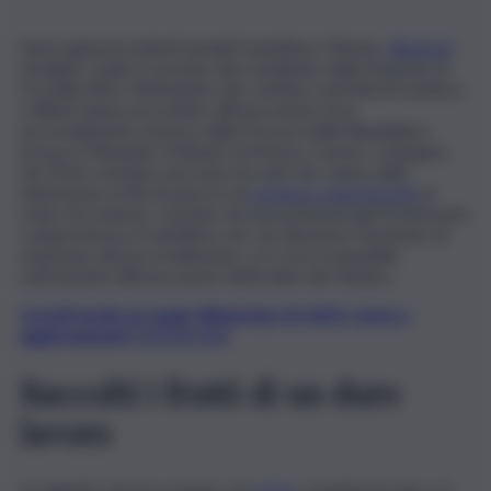
Aveva già precedenti penali il marittimo 59enne,
albanese
d’origine, tratto in arresto dai Carabinieri della Stazione di
Pozzallo (RG). Nell’ambito dei continui controlli di frontiera,
i militari hanno proceduto all’esecuzione di un
provvedimento emesso dalla Procura della Repubblica
presso il Tribunale Ordinario di Monza. L’uomo, coniugato,
nel 2014 commise una serie di reati che vanno dalla
detenzione ai fini di spaccio di
sostanze stupefacenti
al
reato di evasione. Gravato da una posizione già fortemente
compromessa, il marittimo, ieri, sin dal primo momento di
emissione del provvedimento, si è reso irreperibile
sottraendosi all’esecuzione dell’ordine del Giudice.
Iscriviti gratis al canale WhatsApp di QdS.it, news e
aggiornamenti CLICCA QUI
Raccolti i frutti di un duro
lavoro
Il soggetto doveva espiare una
pena
complessiva pari a 3