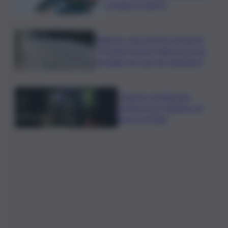
sorpasso a destra
Palermo, due morti in sei giorni:
“Il tavolo tecnico sulla sicurezza
stradale non può più aspettare”
I Barisei: vendemmia
notturna per tutelare chi
lavora nei filari