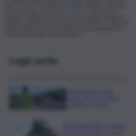
anni, 11 mesi e 17 giorni di reclusione. Avendo i controlli in
banca dati dato esito positivo, l’uomo è stato tratto in
arresto e tradotto presso la casa circondariale di Ragusa.
L’attività odierna ha dato il giusto risalto al lavoro svolto dai
militari della Stazione di Pozzallo che sono impegnati da
anni alla tutela della costa pozzallese.
Leggi anche
Tamponamento tra più
vetture sulla A29, traffico
rallentato a Torretta
Codice della strada, si studiano
le novità: patente a 17 anni e