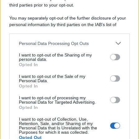
third parties prior to your opt-out.
You may separately opt-out of the further disclosure of your
personal information by third parties on the IAB’s list of
© 2026 | Ediservice s.r.l. 95126 Catania – Via Principe
downstream participants.
Nicola, 22 – P.IVA: 01153210875 – Cciaa Catania n.
Personal Data Processing Opt Outs
This information may also be disclosed by us to third parties
01153210875 – Quotidiano di Sicilia usufruisce dei
on the IAB’s List of Downstream Participants that may further
contributi di cui al D.lgs n. 70/2017
I want to opt-out of the Sharing of my
disclose it to other third parties.
personal data.
Opted In
I want to opt-out of the Sale of my
Personal Data.
Chi Siamo
Opted In
Fondazione Etica e Valori Marilù Tregua
Fondatore Carlo Alberto Tregua
Lavora con noi
I want to opt-out of processing my
Personal Data for Targeted Advertising.
Gerenza
Opted In
I want to opt-out of Collection, Use,
Retention, Sale, and/or Sharing of my
Personal Data that Is Unrelated with the
Purposes for which it was collected.
Opted Out