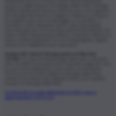
inizialmente presso il Trauma Center diretto da Antonio
Iacono in collaborazione con l’equipe della UOSD Chirurgia
Plastica diretta da Francesco Mazzola, che, con il supporto
dei chirurghi Pierfrancesco Pugliese e Roberto La Monaca,
ha eseguito il percorso di salvataggio e ricostruttivo. Il
paziente è stato sottoposto anche a due autotrapianti
microchirurgici per la ricostruzione dei tessuti lesionati, che
hanno evitato l’amputazione dell’arto. Il paziente, dimesso in
buone condizioni generali, è in corso di guarigione, seguito
nel percorso riabilitativo post-operatorio.
L’equipe dell’ Unità di Chirurgia plastica di Villa Sofia-
Cervello
si occupa di traumatologia della mano e del polso,
oltre che della ricostruzione post traumatica degli arti, ed è
in corso di accreditamento come centro di riferimento
SICM presso la Società Italiana di Chirurgia della Mano,
avendo al suo interno due dirigenti medici con il requisito
europeo di Chirurgia della Mano.
Iscriviti gratis al canale WhatsApp di QdS.it, news e
aggiornamenti CLICCA QUI