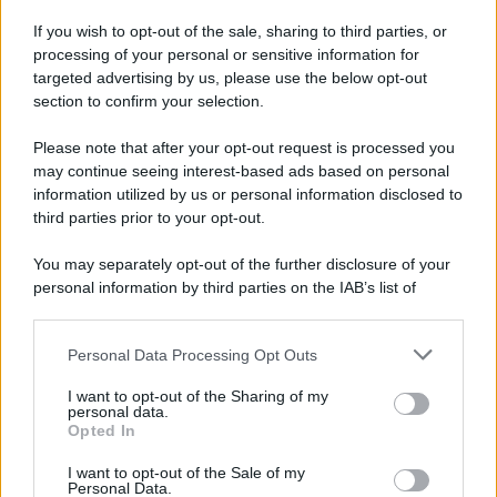
Iscriviti alla nostra Newsletter
If you wish to opt-out of the sale, sharing to third parties, or
Iscriviti alla nostra newsletter per non perdere le ultime
processing of your personal or sensitive information for
novità
targeted advertising by us, please use the below opt-out
section to confirm your selection.
Iscriviti Ora
Please note that after your opt-out request is processed you
may continue seeing interest-based ads based on personal
information utilized by us or personal information disclosed to
third parties prior to your opt-out.
You may separately opt-out of the further disclosure of your
personal information by third parties on the IAB’s list of
© 2026 | Ediservice s.r.l. 95126 Catania – Via Principe
downstream participants.
Nicola, 22 – P.IVA: 01153210875 – Cciaa Catania n.
Personal Data Processing Opt Outs
This information may also be disclosed by us to third parties
01153210875 – Quotidiano di Sicilia usufruisce dei
on the IAB’s List of Downstream Participants that may further
contributi di cui al D.lgs n. 70/2017
I want to opt-out of the Sharing of my
disclose it to other third parties.
personal data.
Opted In
I want to opt-out of the Sale of my
Personal Data.
Chi Siamo