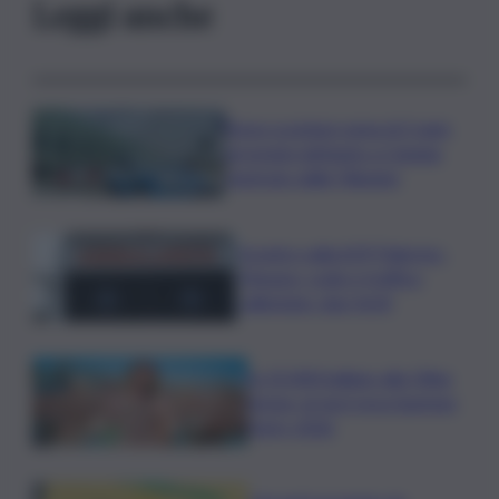
Leggi anche
Deve scontare pena di 3 anni,
arrestato latitante a Catania
rientrato dalle Filippine
Scontro sulla A29 Palermo-
Mazara, code e traffico
rallentato: due feriti
In 25.000 ballano alla Olbia
Arena, al via il Jova Summer
Party 2026