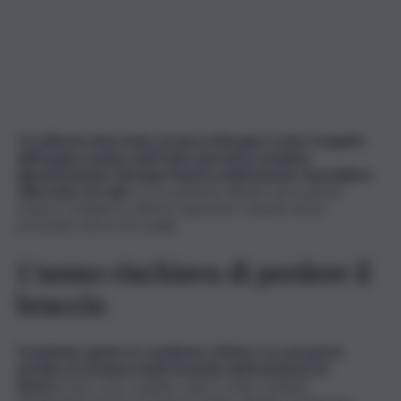
Un delicato intervento di microchirurgia è stato eseguito
dall’equipe medica dell’Unità operativa semplice
dipartimentale Chirurgia Plastica dell’Azienda Ospedaliera
Villa Sofia Cervello
su un paziente affetto da un grave
trauma complesso all’arto superiore causato da un
profondo morso di cavallo.
L’uomo rischiava di perdere il
braccio
Il paziente, giunto in condizioni critiche con una grave
perdita di sostanza multi tissutale dell’avambraccio
destro
(cute, osso, tendini, vasi), è stato trattato