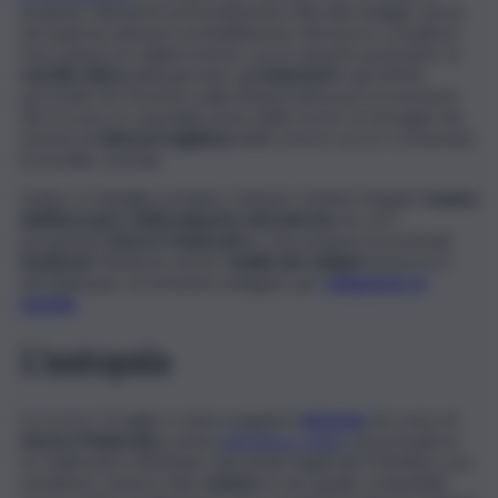
acquisire elementi potenzialmente utili sulle indagini, alcuni
dei quali da ottenere probabilmente attraverso complessi
meccanismi di collaborazione con le autorità austriache: la
cartella clinica
della giovane, gli
indumenti
e gli effetti
personali che l’hostess palermitana indossava al momento
del ricovero in ospedale prima della morte, le immagini dei
sistemi di
videosorveglianza
della zona in cui si è consumata
la terribile vicenda.
Inoltre, la famiglia avrebbe richiesto tramite il legale l’
esame
dattiloscopico della balaustra del balcone
da cui è
precipitata
Aurora Maniscalco
e l’escussione di eventuali
testimoni
. Richiesta anche l’
analisi dei cellulari
di Aurora e
del fidanzato, al momento indagato per
istigazione al
suicidio
.
L’autopsia
Lo scorso 11 luglio è stata eseguita l’
autopsia
sul corpo di
Aurora Maniscalco
, prima
dell’ultimo saluto
di pochi giorni
fa. Dall’esame effettuato dai medici legali del Policlinico non
sarebbero emerse altre
lesioni
se non quelle compatibili