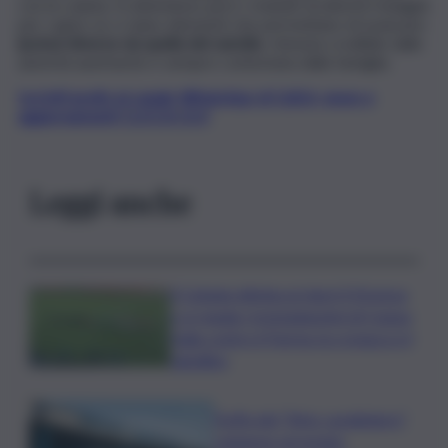
con la caduta. Si attendono però i risultati di ulteriori indagini
per capire se ci siano elementi che permettano di avanzare
ipotesi diverse da quella del suicidio
, ritenuta credibile dalle
autorità austriache e sempre contestata dalla famiglia.
Iscriviti gratis al canale WhatsApp di QdS.it, news e
aggiornamenti CLICCA QUI
Leggi anche
Il Catania elimina ai rigori il Vicenza
e si regala i trentaduesimi di Coppa
Italia contro il Parma: la cronaca e il
tabellino
Truffa del “finto carabiniere”,
catanese arrestato