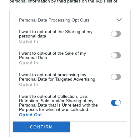
personal information by third parties on the IAB’s list of
© 2026 | Ediservice s.r.l. 95126 Catania – Via Principe
downstream participants.
Nicola, 22 – P.IVA: 01153210875 – Cciaa Catania n.
Personal Data Processing Opt Outs
This information may also be disclosed by us to third parties
01153210875 – Quotidiano di Sicilia usufruisce dei
on the IAB’s List of Downstream Participants that may further
contributi di cui al D.lgs n. 70/2017
I want to opt-out of the Sharing of my
disclose it to other third parties.
personal data.
Opted In
I want to opt-out of the Sale of my
Personal Data.
Chi Siamo
Opted In
Fondazione Etica e Valori Marilù Tregua
Fondatore Carlo Alberto Tregua
Lavora con noi
I want to opt-out of processing my
Personal Data for Targeted Advertising.
Gerenza
Opted In
I want to opt-out of Collection, Use,
Retention, Sale, and/or Sharing of my
Personal Data that Is Unrelated with the
Purposes for which it was collected.
Opted Out
Scarica l’app
CONFIRM
Privacy Policy
Preferenze Privacy