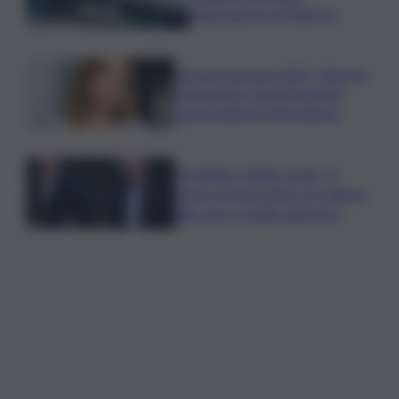
all’aeroporto di Palermo
Verso le elezioni 2027, Palermo
in fermento: l’avanti tutta di
Varchi agita il centrodestra
Joe Biden, il figlio rivela: “Il
cancro di mio padre si è diffuso
alle ossa, è molto doloroso”