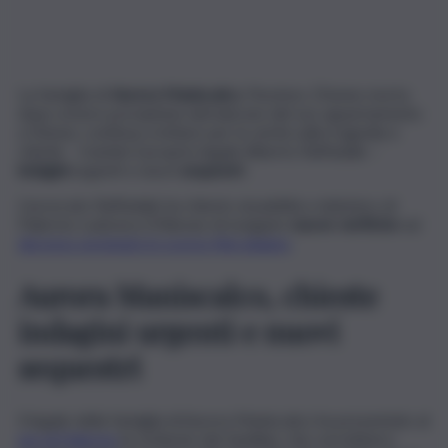
La famiglia di
Aurora Maniscalco
, l’hostess 25enne morta
dopo essere precipitata dal balcone del suo appartamento
a Vienna, continua a lottare per la verità sulla tragedia e
chiede – tramite il proprio legale Alberto Raffadale –
indagini
urgenti e nuovi
sequestri
.
L’avvocato Raffadale ha chiesto al pubblico ministero di
Palermo Ludovica D’Alessio di eseguire
nuove verifiche
sul
decesso avvenuto lo scorso fine giugno
.
Aurora Maniscalco, chieste
indagini urgenti e nuovi
sequestri
Il legale della famiglia di Aurora Maniscalco ha presentato al
pm di Palermo
le richieste dei familiari, che vorrebbero