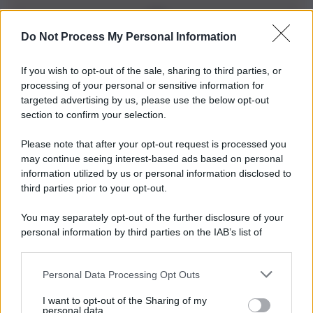
Do Not Process My Personal Information
Iscriviti alla nostra Newsletter
If you wish to opt-out of the sale, sharing to third parties, or
Iscriviti alla nostra newsletter per non perdere le ultime
processing of your personal or sensitive information for
novità
targeted advertising by us, please use the below opt-out
section to confirm your selection.
Iscriviti Ora
Please note that after your opt-out request is processed you
may continue seeing interest-based ads based on personal
information utilized by us or personal information disclosed to
third parties prior to your opt-out.
You may separately opt-out of the further disclosure of your
personal information by third parties on the IAB’s list of
© 2026 | Ediservice s.r.l. 95126 Catania – Via Principe
downstream participants.
Nicola, 22 – P.IVA: 01153210875 – Cciaa Catania n.
Personal Data Processing Opt Outs
This information may also be disclosed by us to third parties
01153210875 – Quotidiano di Sicilia usufruisce dei
on the IAB’s List of Downstream Participants that may further
contributi di cui al D.lgs n. 70/2017
I want to opt-out of the Sharing of my
disclose it to other third parties.
personal data.