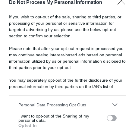
Do Not Process My Personal Information
Iscriviti alla nostra Newsletter
If you wish to opt-out of the sale, sharing to third parties, or
Iscriviti alla nostra newsletter per non perdere le ultime
processing of your personal or sensitive information for
novità
targeted advertising by us, please use the below opt-out
section to confirm your selection.
Iscriviti Ora
Please note that after your opt-out request is processed you
may continue seeing interest-based ads based on personal
information utilized by us or personal information disclosed to
third parties prior to your opt-out.
You may separately opt-out of the further disclosure of your
personal information by third parties on the IAB’s list of
© 2026 | Ediservice s.r.l. 95126 Catania – Via Principe
downstream participants.
Nicola, 22 – P.IVA: 01153210875 – Cciaa Catania n.
Personal Data Processing Opt Outs
This information may also be disclosed by us to third parties
01153210875 – Quotidiano di Sicilia usufruisce dei
on the IAB’s List of Downstream Participants that may further
contributi di cui al D.lgs n. 70/2017
I want to opt-out of the Sharing of my
disclose it to other third parties.
personal data.
Opted In