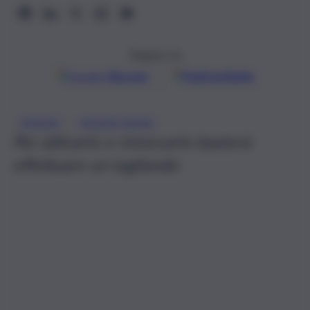
Seguici su
Google
Discover
Fonti preferite
, 
NISSAN
NISSAN MORE
Per attivarlo e rinnovarlo basterà
effettuare un tagliando