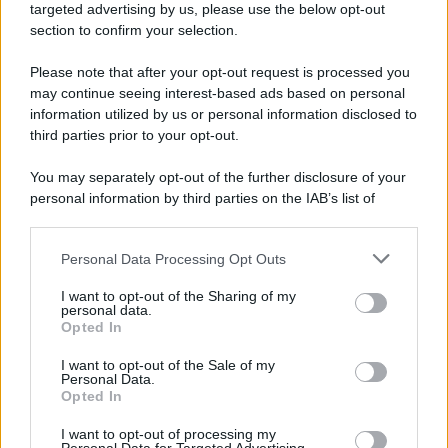
novità
targeted advertising by us, please use the below opt-out
section to confirm your selection.
Iscriviti Ora
Please note that after your opt-out request is processed you
may continue seeing interest-based ads based on personal
information utilized by us or personal information disclosed to
third parties prior to your opt-out.
You may separately opt-out of the further disclosure of your
personal information by third parties on the IAB’s list of
© 2026 | Ediservice s.r.l. 95126 Catania – Via Principe
downstream participants.
Nicola, 22 – P.IVA: 01153210875 – Cciaa Catania n.
Personal Data Processing Opt Outs
This information may also be disclosed by us to third parties
01153210875 – Quotidiano di Sicilia usufruisce dei
on the IAB’s List of Downstream Participants that may further
contributi di cui al D.lgs n. 70/2017
I want to opt-out of the Sharing of my
disclose it to other third parties.
personal data.
Opted In
I want to opt-out of the Sale of my
Personal Data.
Chi Siamo
Opted In
Fondazione Etica e Valori Marilù Tregua
Fondatore Carlo Alberto Tregua
Lavora con noi
I want to opt-out of processing my