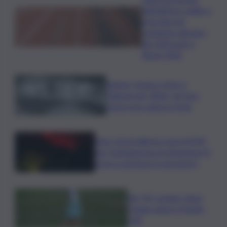
dell’atletica: addio a
Livio Berruti,
campione olimpico
dei 200 metri a
Roma 1960
Racket, droga e furti: a
Palermo gli “affari” di Cosa
nostra non vanno in ferie
Etna, torna l’allerta rossa VONA
per Fontanarossa: la situazione di
arrivi e partenze in aeroporto
Glf, PIF London, Anna
Huang supera Charley
Hull